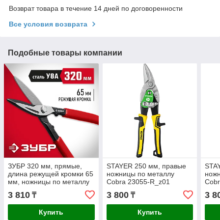
Возврат товара в течение 14 дней по договоренности
Все условия возврата
Подобные товары компании
ЗУБР 320 мм, прямые,
STAYER 250 мм, правые
STA
длина режущей кромки 65
ножницы по металлу
ножн
мм, ножницы по металлу
Cobra 23055-R_z01
Cobr
23015-32_z02
Master
3 810
3 800
3 8
₸
₸
Купить
Купить