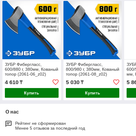
ЗУБР Фибергласс,
ЗУБР Фибергласс,
ЗУБР
600/880 г, 380мм, Кованый
800/980 г, 380мм, Кованый
600/
топор (2061-06_z02)
топор (2061-08_z02)
мм, 
06D
4 610
5 030
5 8
₸
₸
Купить
Купить
О нас
Рейтинг не сформирован
Менее 5 отзывов за последний год