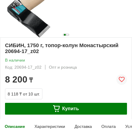
СИБИН, 1750 г, топор-колун Монастырский
20694-17_z02
В наличии
Код: 20694-17_z02
Опт и розница
8 200
₸
8 118 ₸
от 10 шт.
Купить
Описание
Характеристики
Доставка
Оплата
Усл