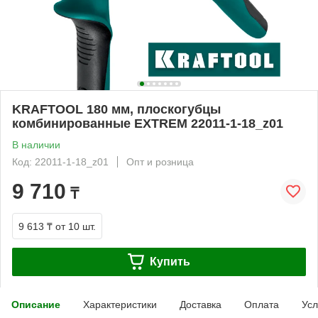
KRAFTOOL 180 мм, плоскогубцы
комбинированные EXTREM 22011-1-18_z01
В наличии
Код: 22011-1-18_z01
Опт и розница
9 710
₸
9 613 ₸
от 10 шт.
Купить
Описание
Характеристики
Доставка
Оплата
Усл