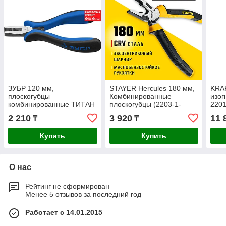
ЗУБР 120 мм,
STAYER Hercules 180 мм,
KRA
плоскогубцы
Комбинированные
изог
комбинированные ТИТАН
плоскогубцы (2203-1-
2201
Мини 22170-1_z01
18_z03)
2 210
3 920
11 
₸
₸
Профессионал
Купить
Купить
О нас
Рейтинг не сформирован
Менее 5 отзывов за последний год
Работает с 14.01.2015