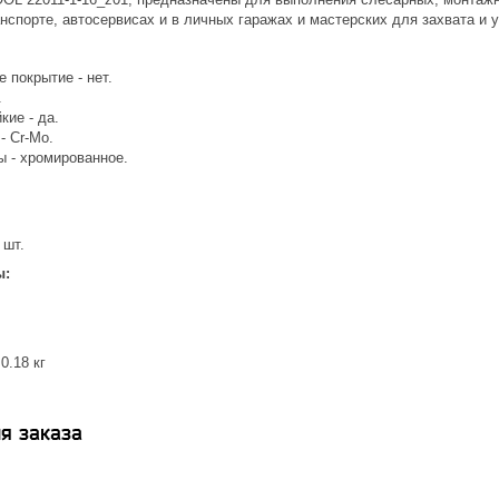
нспорте, автосервисах и в личных гаражах и мастерских для захвата и
 покрытие - нет.
.
кие - да.
- Cr-Mo.
ы - хромированное.
 шт.
ы:
0.18 кг
я заказа