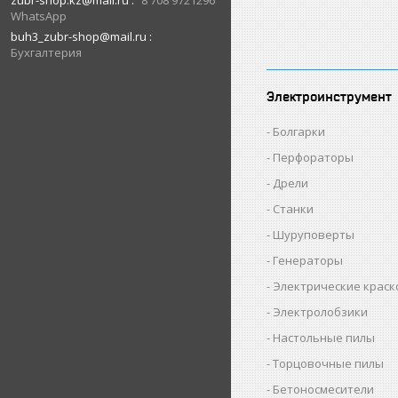
zubr-shop.kz@mail.ru
8 708 9721296
WhatsApp
buh3_zubr-shop@mail.ru
Бухгалтерия
Электроинструмент
Болгарки
Перфораторы
Дрели
Станки
Шуруповерты
Генераторы
Электрические крас
Электролобзики
Настольные пилы
Торцовочные пилы
Бетоносмесители