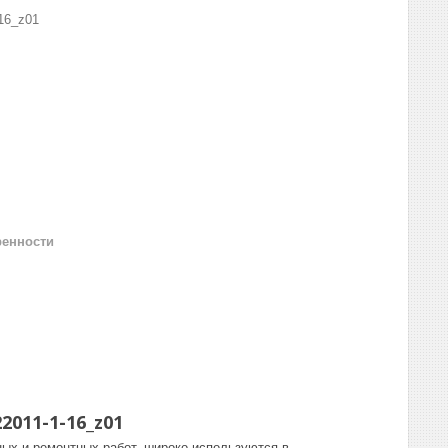
16_z01
ренности
011-1-16_z01
ых и ремонтных работ, широко используются в