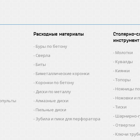
Расходные материалы
Столярно-с
инструмент
Буры по бетону
Молотки
Сверла
Кувалды
Биты
Киянки
Биметаллические коронки
Топоры
Коронки по бетону
Ножницы по
Диски по металлу
Ножовки и 
копульты
Алмазные диски
Тиски
Пильные диски
Шарнирно-г
Зубила и пики для перфоратора
Отвертки
Ключи труб