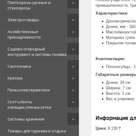
Плиткорезы ручные и
промышленности, тра
стеклорезы
Характеристики:
Электротовары
Диэлектрическое
Длина, мм - 160
Хозяйственные
Маслобензостой
принадлежности
Материал губок 
Покрытие голов
Садово-огородный
инструмент и системы полива
Комплектация:
Сантехника
Плоскогубцы - 1
Габаритные размер
Крепеж
Длина: 24 см
Ширина: 7 см
Пены,клеи,герметики
Высота: 1 см
Вес в упаковке: 
Скотч,ленты
клеящие,пленки,сетки
Информация дл
Системы хранения
Цена:
9 130 ₸
Товары для туризма и отдыха