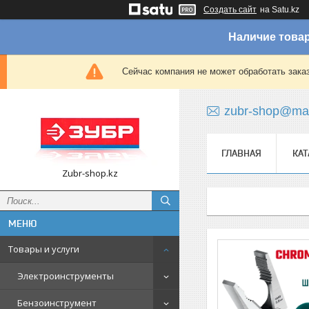
Создать сайт
на Satu.kz
Наличие товар
Сейчас компания не может обработать зака
zubr-shop@mai
ГЛАВНАЯ
КАТ
Zubr-shop.kz
Товары и услуги
Электроинструменты
Бензоинструмент