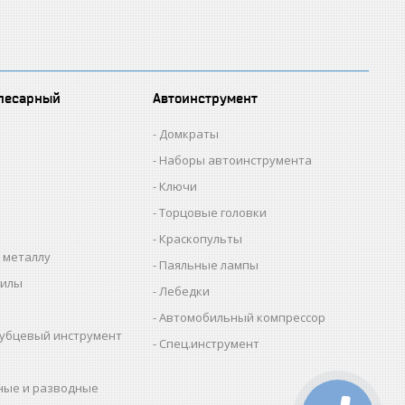
лесарный
Автоинструмент
Домкраты
Наборы автоинструмента
Ключи
Торцовые головки
Краскопульты
 металлу
Паяльные лампы
пилы
Лебедки
Автомобильный компрессор
убцевый инструмент
Спец.инструмент
ные и разводные