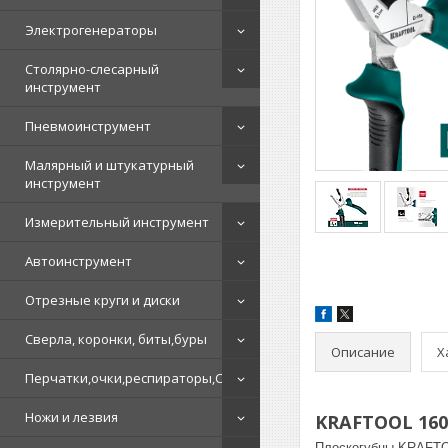
Электрогенераторы
Столярно-слесарный
инструмент
Пневмоинструмент
Малярный и штукатурный
инструмент
Измерительный инструмент
Автоинструмент
Отрезные круги и диски
Сверла, коронки, биты,буры
Описание
Х
Перчатки,очки,респираторы,СИЗ
Ножи и лезвия
KRAFTOOL 160
Плоскогубцы KRAFTOO