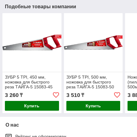
Подобные товары компании
ЗУБР 5 TPI, 450 мм,
ЗУБР 5 TPI, 500 мм,
Ножо
ножовка для быстрого
ножовка для быстрого
(пил
реза ТАЙГА-5 15083-45
реза ТАЙГА-5 15083-50
500м
зуб,
3 260
3 510
3 8
₸
₸
воло
Купить
Купить
О нас
Рейтинг не сформирован