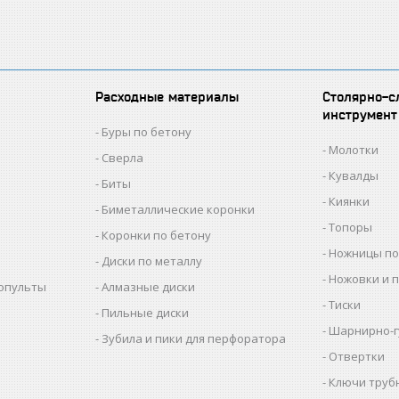
Расходные материалы
Столярно-с
инструмент
Буры по бетону
Молотки
Сверла
Кувалды
Биты
Киянки
Биметаллические коронки
Топоры
Коронки по бетону
Ножницы по
Диски по металлу
Ножовки и 
копульты
Алмазные диски
Тиски
Пильные диски
Шарнирно-г
Зубила и пики для перфоратора
Отвертки
Ключи труб