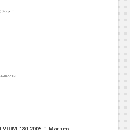
-2005 П
ренности
) УШМ-180-2005 П Мастер