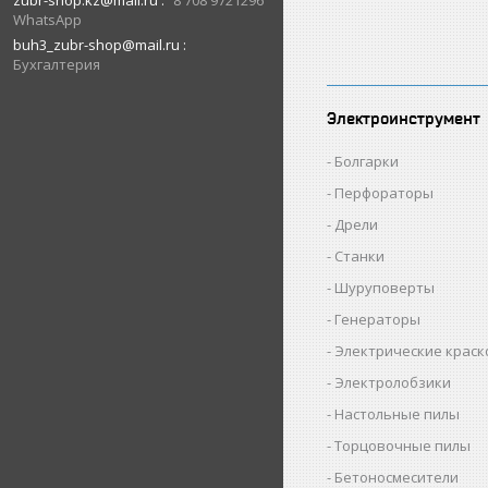
zubr-shop.kz@mail.ru
8 708 9721296
WhatsApp
buh3_zubr-shop@mail.ru
Бухгалтерия
Электроинструмент
Болгарки
Перфораторы
Дрели
Станки
Шуруповерты
Генераторы
Электрические крас
Электролобзики
Настольные пилы
Торцовочные пилы
Бетоносмесители