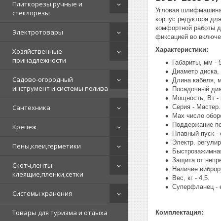
Плиткорезы ручные и
Угловая шлифмашина 
стеклорезы
корпус редуктора для
комфортной работы д
Электротовары
фиксацией во включе
Характеристики:
Хозяйственные
принадлежности
Габариты, мм - 
Диаметр диска, 
Садово-огородный
Длина кабеля, м
инструмент и системы полива
Посадочный диам
Мощность, Вт - 
Сантехника
Серия - Мастер.
Max число оборо
Поддержание пос
Крепеж
Плавный пуск - 
Электр. регулир
Пены,клеи,герметики
Быстрозажимная
Защита от непре
Скотч,ленты
Наличие виброру
клеящие,пленки,сетки
Вес, кг - 4,5.
Суперфланец - 
Системы хранения
Товары для туризма и отдыха
Комплектация: