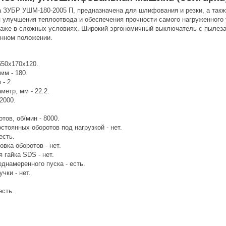
ЗУБР УШМ-180-2005 П, предназначена для шлифования и резки, а такж
 улучшения теплоотвода и обеспечения прочности самого нагруженного 
аже в сложных условиях. Широкий эргономичный выключатель с пылеза
нном положении.
550х170х120.
мм - 180.
 - 2.
етр, мм - 22.2.
2000.
тов, об/мин - 8000.
тоянных оборотов под нагрузкой - нет.
есть.
овка оборотов - нет.
 гайка SDS - нет.
днамеренного пуска - есть.
чки - нет.
есть.