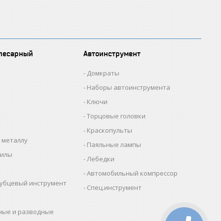
лесарный
Автоинструмент
Домкраты
Наборы автоинструмента
Ключи
Торцовые головки
Краскопульты
 металлу
Паяльные лампы
пилы
Лебедки
Автомобильный компрессор
убцевый инструмент
Спец.инструмент
ные и разводные