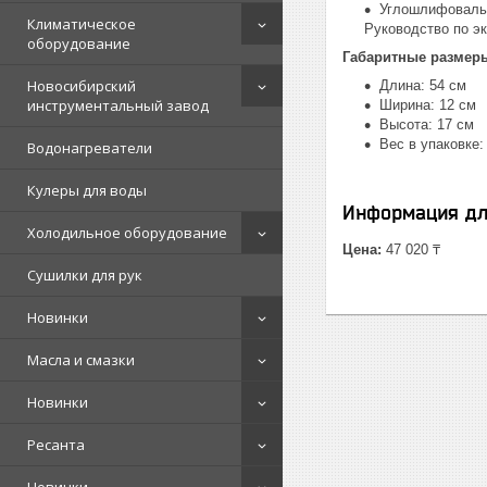
Углошлифовальна
Климатическое
Руководство по эк
оборудование
Габаритные размер
Новосибирский
Длина: 54 см
инструментальный завод
Ширина: 12 см
Высота: 17 см
Вес в упаковке: 
Водонагреватели
Кулеры для воды
Информация дл
Холодильное оборудование
Цена:
47 020 ₸
Сушилки для рук
Новинки
Масла и смазки
Новинки
Ресанта