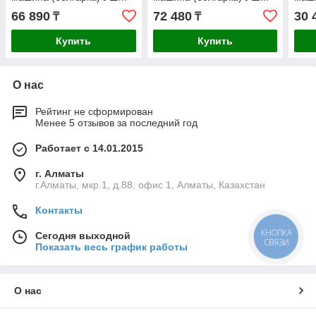
П230-2000 П
П230-2200 П
УШМ
66 890
72 480
30 
₸
₸
Профессионал
Профессионал
Купить
Купить
О нас
Рейтинг не сформирован
Менее 5 отзывов за последний год
Работает с 14.01.2015
г. Алматы
г.Алматы, мкр.1, д.88, офис 1, Алматы, Казахстан
Контакты
КНОПКА
Сегодня выходной
СВЯЗИ
Показать весь график работы
О нас