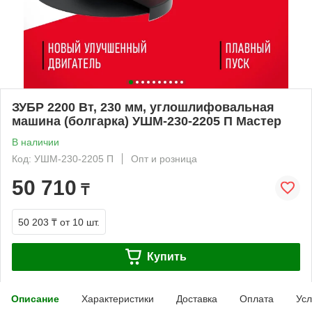
ЗУБР 2200 Вт, 230 мм, углошлифовальная
машина (болгарка) УШМ-230-2205 П Мастер
В наличии
Код: УШМ-230-2205 П
Опт и розница
50 710
₸
50 203 ₸
от 10 шт.
Купить
Описание
Характеристики
Доставка
Оплата
Усл