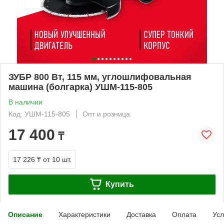
ЗУБР 800 Вт, 115 мм, углошлифовальная
машина (болгарка) УШМ-115-805
В наличии
Код: УШМ-115-805
Опт и розница
17 400
₸
17 226 ₸
от 10 шт.
Купить
Описание
Характеристики
Доставка
Оплата
Усл