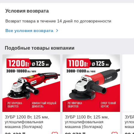
Условия возврата
Возврат товара в течение 14 дней по договоренности
Все условия возврата
Подобные товары компании
ЗУБР 1200 Вт, 125 мм,
ЗУБР 1100 Вт, 125 мм,
ЗУБР
углошлифовальная
углошлифовальная
угл
машина (болгарка)
машина (болгарка)
маши
УШМ-125-1205 Э Мастер
УШМ-125-1105 ЭТ
УШМ