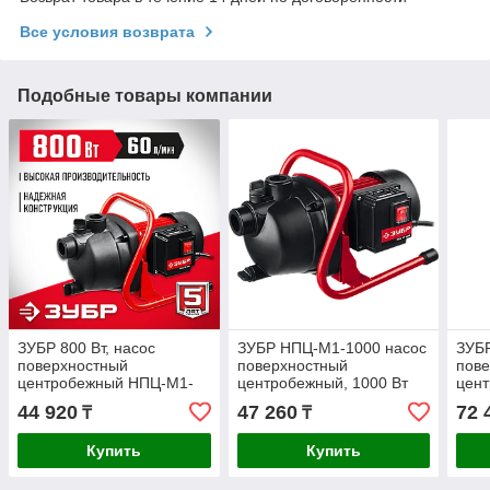
Все условия возврата
Подобные товары компании
ЗУБР 800 Вт, насос
ЗУБР НПЦ-М1-1000 насос
ЗУБР
поверхностный
поверхностный
пов
центробежный НПЦ-М1-
центробежный, 1000 Вт
цен
800 Мастер
110
44 920
47 260
72 
₸
₸
Купить
Купить