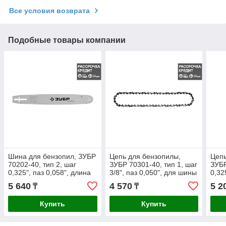
Все условия возврата
Подобные товары компании
Шина для бензопил, ЗУБР
Цепь для бензопилы,
Цепь
70202-40, тип 2, шаг
ЗУБР 70301-40, тип 1, шаг
ЗУБР
0,325", паз 0,058", длина
3/8", паз 0,050", для шины
0,32
16"(40 см) (70202-40)
16"(40 см) (70301-40)
шины
5 640
4 570
5 2
₸
₸
40)
Купить
Купить