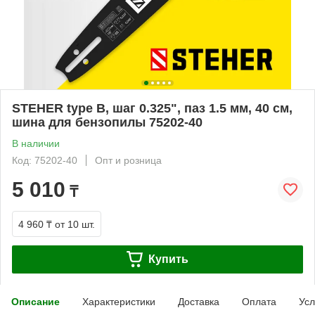
STEHER type B, шаг 0.325", паз 1.5 мм, 40 см,
шина для бензопилы 75202-40
В наличии
Код: 75202-40
Опт и розница
5 010
₸
4 960 ₸
от 10 шт.
Купить
Описание
Характеристики
Доставка
Оплата
Усл