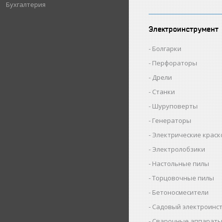
Бухгалтерия
Электроинструмент
Болгарки
Перфораторы
Дрели
Станки
Шуруповерты
Генераторы
Электрические крас
Электролобзики
Настольные пилы
Торцовочные пилы
Бетоносмесители
Садовый электроинс
Сварочные аппарат