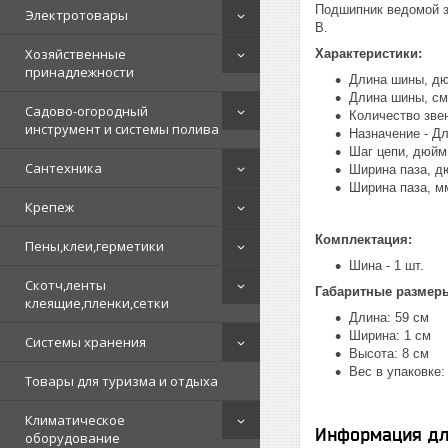
Подшипник ведомой з
Электротовары
B.
Хозяйственные
Характеристики:
принадлежности
Длина шины, дю
Длина шины, см 
Садово-огородный
Количество звен
инструмент и системы полива
Назначение - Д
Шаг цепи, дюйм 
Сантехника
Ширина паза, дю
Ширина паза, мм
Крепеж
Комплектация:
Пены,клеи,герметики
Шина - 1 шт.
Скотч,ленты
Габаритные размер
клеящие,пленки,сетки
Длина: 59 см
Ширина: 1 см
Системы хранения
Высота: 8 см
Вес в упаковке: 
Товары для туризма и отдыха
Климатическое
Информация дл
оборудование