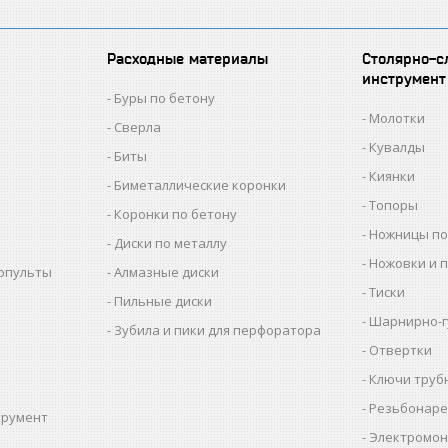
Расходные материалы
Столярно-с
инструмент
Буры по бетону
Молотки
Сверла
Кувалды
Биты
Киянки
Биметаллические коронки
Топоры
Коронки по бетону
Ножницы по
Диски по металлу
Ножовки и 
копульты
Алмазные диски
Тиски
Пильные диски
Шарнирно-г
Зубила и пики для перфоратора
Отвертки
Ключи труб
Резьбонаре
трумент
Электромон
ы