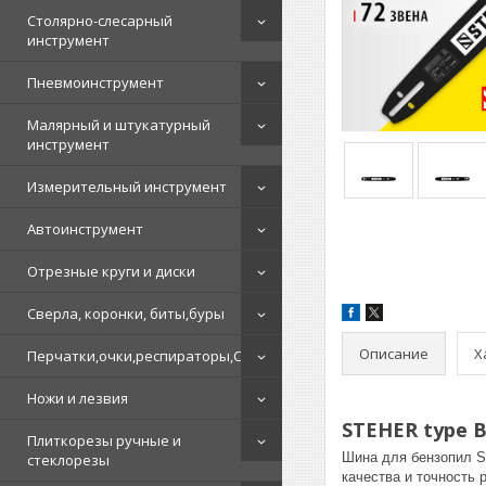
Столярно-слесарный
инструмент
Пневмоинструмент
Малярный и штукатурный
инструмент
Измерительный инструмент
Автоинструмент
Отрезные круги и диски
Сверла, коронки, биты,буры
Описание
Х
Перчатки,очки,респираторы,СИЗ
Ножи и лезвия
STEHER type B
Плиткорезы ручные и
Шина для бензопил S
стеклорезы
качества и точность 