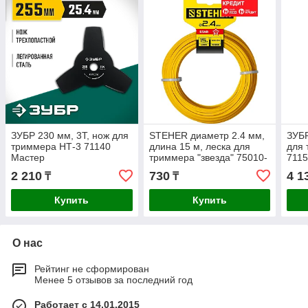
ЗУБР 230 мм, 3T, нож для
STEHER диаметр 2.4 мм,
ЗУБР
триммера НТ-3 71140
длина 15 м, леска для
для 
Мастер
триммера "звезда" 75010-
7115
2.4
2 210
730
4 1
₸
₸
Купить
Купить
О нас
Рейтинг не сформирован
Менее 5 отзывов за последний год
Работает с 14.01.2015