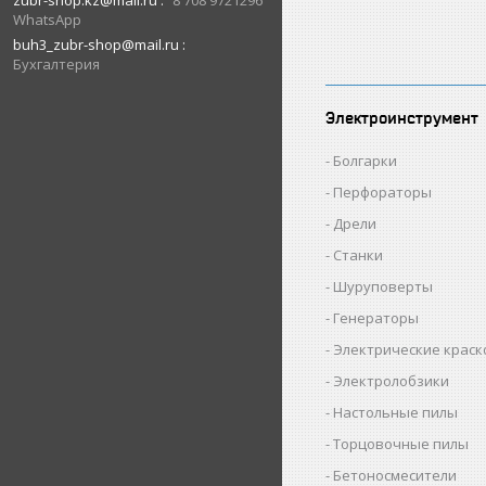
zubr-shop.kz@mail.ru
8 708 9721296
WhatsApp
buh3_zubr-shop@mail.ru
Бухгалтерия
Электроинструмент
Болгарки
Перфораторы
Дрели
Станки
Шуруповерты
Генераторы
Электрические крас
Электролобзики
Настольные пилы
Торцовочные пилы
Бетоносмесители