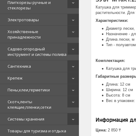
Плиткорезы ручные и
Катушка для триммер
стеклорезы
растительности. Для 
Электротовары
Характеристики:
Диаметр лески, 
Хозяйственные
Назначение - д
принадлежности
Длина лески, м -
Тип - полуавтом
Садово-огородный
инструмент и системы полива
Комплектация:
Сантехника
Катушка для три
Габаритные размер
Крепеж
Длина: 12 см
Пены,клеи,герметики
Ширина: 12 см
Высота: 8 см
Вес в упаковке: 
Скотч,ленты
клеящие,пленки,сетки
Системы хранения
Информация дл
Цена:
2 850 ₸
Товары для туризма и отдыха