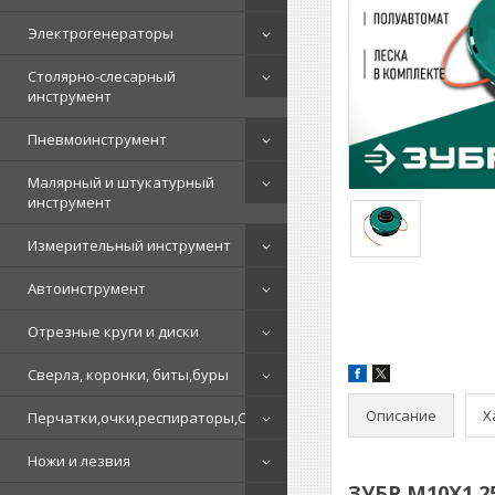
Электрогенераторы
Столярно-слесарный
инструмент
Пневмоинструмент
Малярный и штукатурный
инструмент
Измерительный инструмент
Автоинструмент
Отрезные круги и диски
Сверла, коронки, биты,буры
Описание
Х
Перчатки,очки,респираторы,СИЗ
Ножи и лезвия
ЗУБР М10Х1.2