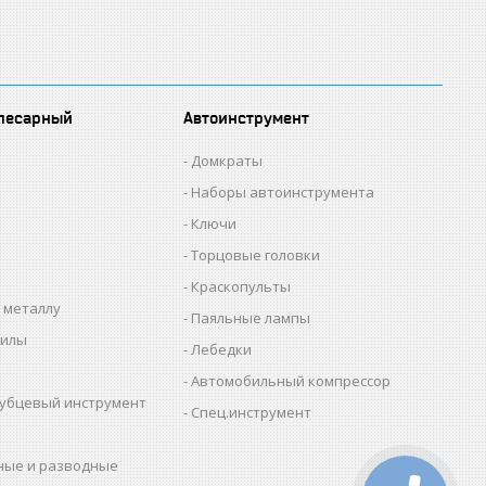
лесарный
Автоинструмент
Домкраты
Наборы автоинструмента
Ключи
Торцовые головки
Краскопульты
 металлу
Паяльные лампы
пилы
Лебедки
Автомобильный компрессор
убцевый инструмент
Спец.инструмент
ные и разводные