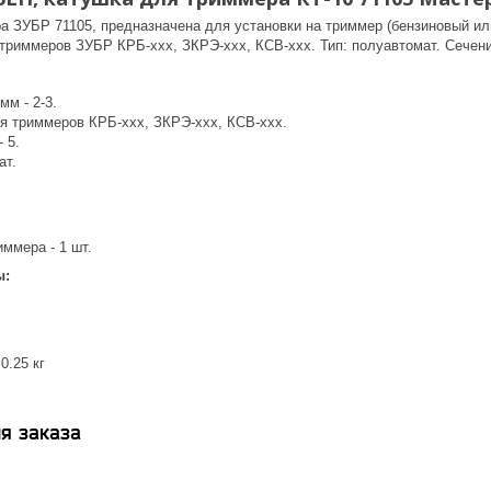
а ЗУБР 71105, предназначена для установки на триммер (бензиновый ил
триммеров ЗУБР КРБ-ххх, ЗКРЭ-ххх, КСВ-ххх. Тип: полуавтомат. Сечение 
мм - 2-3.
ля триммеров КРБ-ххх, ЗКРЭ-ххх, КСВ-ххх.
 5.
ат.
ммера - 1 шт.
ы:
0.25 кг
я заказа