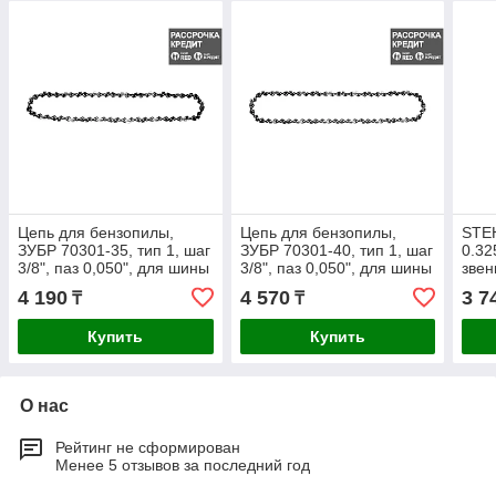
Цепь для бензопилы,
Цепь для бензопилы,
STEH
ЗУБР 70301-35, тип 1, шаг
ЗУБР 70301-40, тип 1, шаг
0.32
3/8", паз 0,050", для шины
3/8", паз 0,050", для шины
звен
14"(35 см) (70301-35)
16"(40 см) (70301-40)
бенз
4 190
4 570
3 7
₸
₸
Купить
Купить
О нас
Рейтинг не сформирован
Менее 5 отзывов за последний год