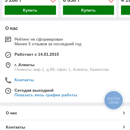
5 260
6 650
4 1
₸
₸
(70203-50)
Купить
Купить
О нас
Рейтинг не сформирован
Менее 5 отзывов за последний год
Работает с 14.01.2015
г. Алматы
г.Алматы, мкр.1, д.88, офис 1, Алматы, Казахстан
Контакты
Сегодня выходной
Показать весь график работы
КНОПКА
СВЯЗИ
О нас
Контакты