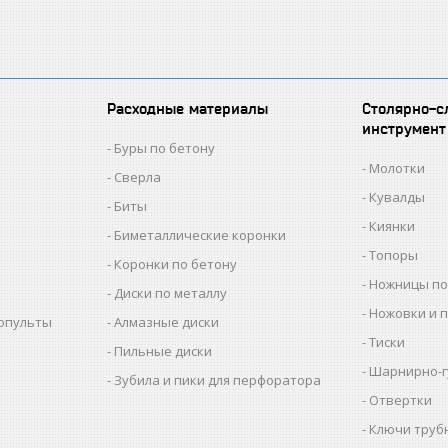
Расходные материалы
Столярно-с
инструмент
Буры по бетону
Молотки
Сверла
Кувалды
Биты
Киянки
Биметаллические коронки
Топоры
Коронки по бетону
Ножницы по
Диски по металлу
Ножовки и 
копульты
Алмазные диски
Тиски
Пильные диски
Шарнирно-г
Зубила и пики для перфоратора
Отвертки
Ключи труб