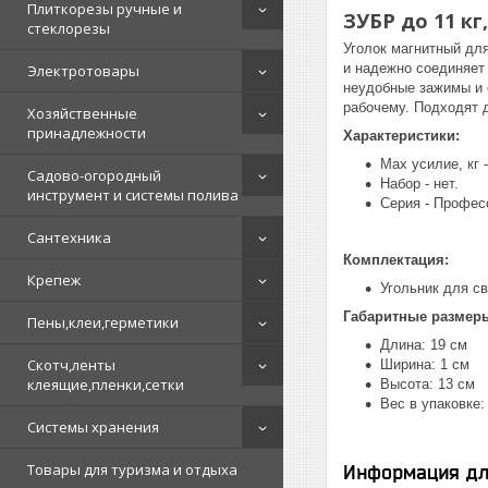
Плиткорезы ручные и
ЗУБР до 11 к
стеклорезы
Уголок магнитный для
и надежно соединяет
Электротовары
неудобные зажимы и 
рабочему. Подходят 
Хозяйственные
принадлежности
Характеристики:
Max усилие, кг -
Садово-огородный
Набор - нет.
инструмент и системы полива
Серия - Профес
Сантехника
Комплектация:
Крепеж
Угольник для св
Габаритные размер
Пены,клеи,герметики
Длина: 19 см
Скотч,ленты
Ширина: 1 см
клеящие,пленки,сетки
Высота: 13 см
Вес в упаковке: 
Системы хранения
Товары для туризма и отдыха
Информация дл