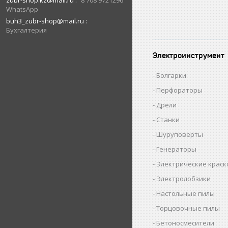
zubr-shop.kz@mail.ru
8 708 9721296
WhatsApp
buh3_zubr-shop@mail.ru
Бухгалтерия
Электроинструмент
Болгарки
Перфораторы
Дрели
Станки
Шуруповерты
Генераторы
Электрические крас
Электролобзики
Настольные пилы
Торцовочные пилы
Бетоносмесители