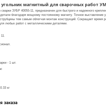
г, угольник магнитный для сварочных работ УМ
 сварки ЗУБР 40055-11, предназначен для быстрого и надежного креплен
 детали благодаря мощному постоянному магниту. Точное выставление у
струбцины тем самым облегчая монтаж конструкций. Сокращает время р
для любых работ с металлическими деталями.
 11.
сионал.
арки - 1 шт.
ы:
0.33 кг
я заказа