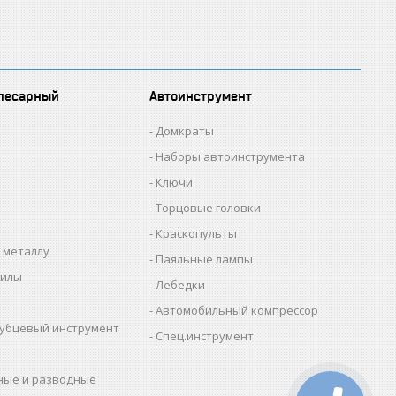
лесарный
Автоинструмент
Домкраты
Наборы автоинструмента
Ключи
Торцовые головки
Краскопульты
 металлу
Паяльные лампы
пилы
Лебедки
Автомобильный компрессор
убцевый инструмент
Спец.инструмент
ные и разводные