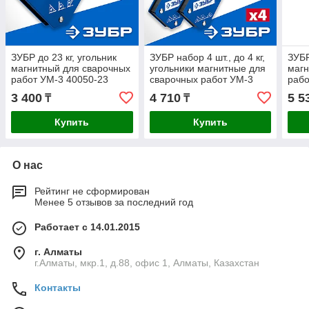
ЗУБР до 23 кг, угольник
ЗУБР набор 4 шт., до 4 кг,
ЗУБР
магнитный для сварочных
угольники магнитные для
магн
работ УМ-3 40050-23
сварочных работ УМ-3
рабо
Профессионал
40050-04 Профессионал
Про
3 400
4 710
5 5
₸
₸
Купить
Купить
О нас
Рейтинг не сформирован
Менее 5 отзывов за последний год
Работает с 14.01.2015
г. Алматы
г.Алматы, мкр.1, д.88, офис 1, Алматы, Казахстан
Контакты