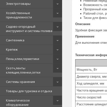
Ременная перед
Электротовары
Возможность св
Прозрачный кож
Хозяйственные
Рабочий стол, 
принадлежности
Тиски для фикс
Описание
Садово-огородный
Удобная фиксация заг
инструмент и системы полива
Применение
Сантехника
Для выполнения отвер
Крепеж
Техническая инфор
Пены,клеи,герметики
Скотч,ленты
Мощность, Вт
клеящие,пленки,сетки
Диаметр сверла, мм
Системы хранения
Ход шпинделя, мм
Частота вращения ш
Товары для туризма и отдыха
Число скоростей
Климатическое
оборудование
Расстояние шпиндел