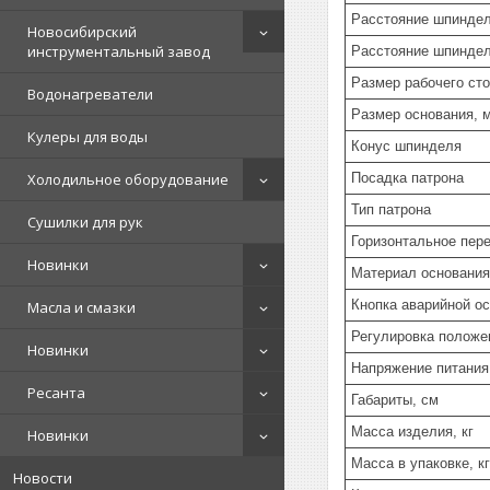
Расстояние шпиндел
Новосибирский
инструментальный завод
Расстояние шпиндел
Размер рабочего ст
Водонагреватели
Размер основания, 
Кулеры для воды
Конус шпинделя
Холодильное оборудование
Посадка патрона
Тип патрона
Сушилки для рук
Горизонтальное пер
Новинки
Материал основания
Кнопка аварийной о
Масла и смазки
Регулировка положе
Новинки
Напряжение питания
Ресанта
Габариты, см
Масса изделия, кг
Новинки
Масса в упаковке, кг
Новости