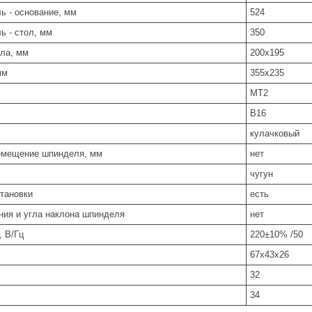
ь - основание, мм
524
ь - стол, мм
350
ола, мм
200х195
мм
355х235
MT2
В16
ку­лач­ко­вый
емещение шпинделя, мм
нет
чу­гун
становки
есть
ния и угла наклона шпинделя
нет
, В/Гц
220±10% /50
67х43х26
32
34