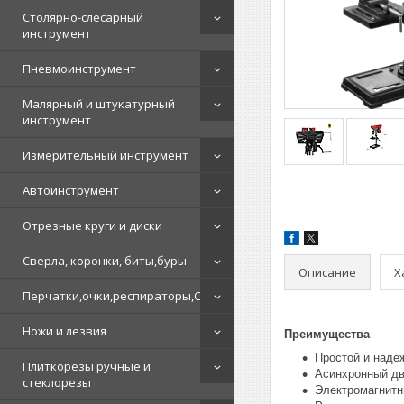
Столярно-слесарный
инструмент
Пневмоинструмент
Малярный и штукатурный
инструмент
Измерительный инструмент
Автоинструмент
Отрезные круги и диски
Сверла, коронки, биты,буры
Описание
Х
Перчатки,очки,респираторы,СИЗ
Ножи и лезвия
Преимущества
Простой и наде
Плиткорезы ручные и
Асинхронный дв
стеклорезы
Электромагнитн