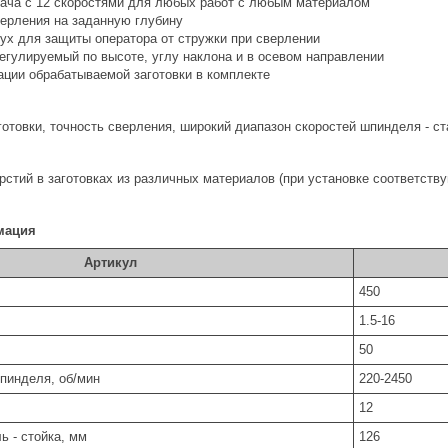
ача с 12 скоростями для любых работ с любым материалом
ерления на заданную глубину
ух для защиты оператора от стружки при сверлении
регулируемый по высоте, углу наклона и в осевом направлении
ации обрабатываемой заготовки в комплекте
отовки, точность сверления, широкий диапазон скоростей шпинделя - с
стий в заготовках из различных материалов (при установке соответств
мация
Артикул
450
1.5-16
50
пинделя, об/мин
220-2450
12
ь - стойка, мм
126