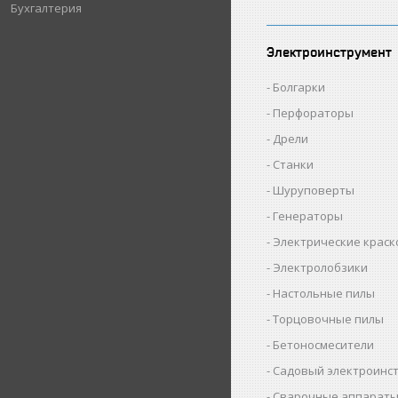
Бухгалтерия
Электроинструмент
Болгарки
Перфораторы
Дрели
Станки
Шуруповерты
Генераторы
Электрические крас
Электролобзики
Настольные пилы
Торцовочные пилы
Бетоносмесители
Садовый электроинс
Сварочные аппарат