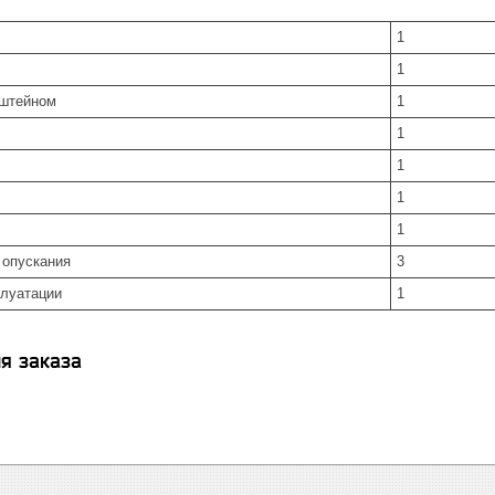
1
1
нштейном
1
1
1
1
1
 опускания
3
плуатации
1
я заказа