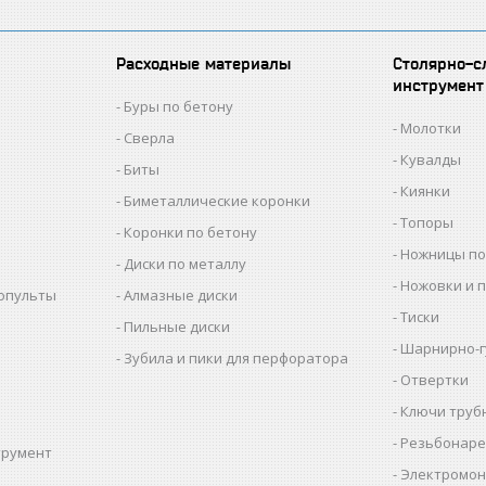
Расходные материалы
Столярно-с
инструмент
Буры по бетону
Молотки
Сверла
Кувалды
Биты
Киянки
Биметаллические коронки
Топоры
Коронки по бетону
Ножницы по
Диски по металлу
Ножовки и 
копульты
Алмазные диски
Тиски
Пильные диски
Шарнирно-г
Зубила и пики для перфоратора
Отвертки
Ключи труб
Резьбонаре
трумент
Электромон
ы