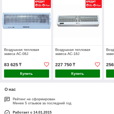
Воздушная тепловая
Воздушная тепловая
Возд
завеса AC-08J
завеса AC-18J
заве
83 625
227 750
256
₸
₸
Купить
Купить
О нас
Рейтинг не сформирован
Менее 5 отзывов за последний год
Работает с 14.01.2015