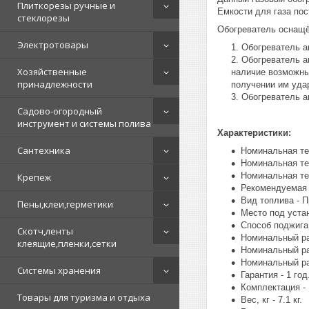
Плиткорезы ручные и
Емкости для газа по
стеклорезы
Обогреватель оснащ
Электротовары
Обогреватель а
Обогреватель а
Хозяйственные
наличие возможны
принадлежности
получении им уда
Обогреватель а
Садово-огородный
инструмент и системы полива
Характеристики:
Сантехника
Номинальная те
Номинальная те
Номинальная те
Крепеж
Рекомендуемая 
Вид топлива - П
Пены,клеи,герметики
Место под устан
Способ поджига 
Скотч,ленты
Номинальный рас
клеящие,пленки,сетки
Номинальный рас
Номинальный рас
Системы хранения
Гарантия - 1 год
Комплектация - 
Товары для туризма и отдыха
Вес, кг - 7.1 кг.