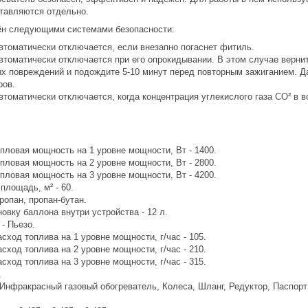
ставляются отдельно.
ён следующими системами безопасности:
втоматически отключается, если внезапно погаснет фитиль.
втоматически отключается при его опрокидывании. В этом случае вернит
х повреждений и подождите 5-10 минут перед повторным зажиганием. Да
ров.
втоматически отключается, когда концентрация углекислого газа СО² в в
пловая мощность на 1 уровне мощности, Вт - 1400.
пловая мощность на 2 уровне мощности, Вт - 2800.
пловая мощность на 3 уровне мощности, Вт - 4200.
площадь, м² - 60.
ропан, пропан-бутан.
овку баллона внутри устройства - 12 л.
- Пьезо.
ход топлива на 1 уровне мощности, г/час - 105.
ход топлива на 2 уровне мощности, г/час - 210.
ход топлива на 3 уровне мощности, г/час - 315.
.
Инфракрасный газовый обогреватель, Колеса, Шланг, Редуктор, Паспорт 