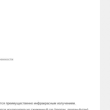
ренности
яется преимущественно инфракрасным излучением.
тся исключительно сжиженный газ (пропан, пропан-бутан).