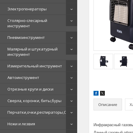
Электрогенераторы
Столярно-слесарный
инструмент
Пневмоинструмент
Малярный и штукатурный
инструмент
Измерительный инструмент
Автоинструмент
Отрезные круги и диски
Сверла, коронки, биты,буры
Описание
Х
Перчатки,очки,респираторы,СИЗ
Ножи и лезвия
Инфракрасный газовы
Данный газовый обогр