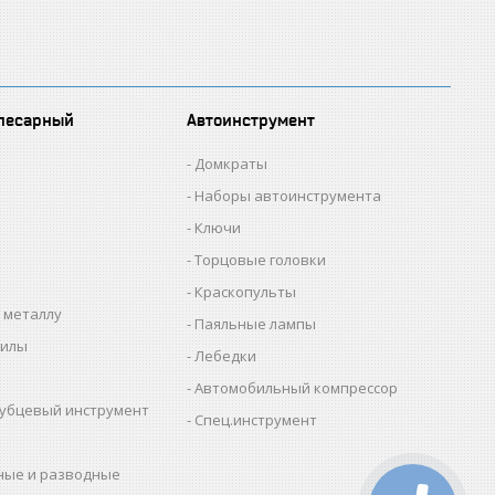
лесарный
Автоинструмент
Домкраты
Наборы автоинструмента
Ключи
Торцовые головки
Краскопульты
 металлу
Паяльные лампы
пилы
Лебедки
Автомобильный компрессор
убцевый инструмент
Спец.инструмент
ные и разводные