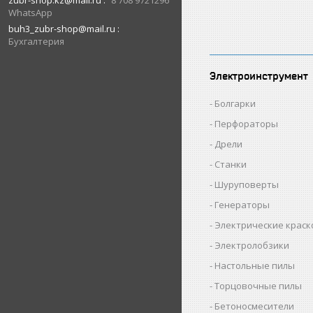
zubr-shop.kz@mail.ru
8 708 9721296
WhatsApp
buh3_zubr-shop@mail.ru
Бухгалтерия
Электроинструмент
Болгарки
Перфораторы
Дрели
Станки
Шуруповерты
Генераторы
Электрические крас
Электролобзики
Настольные пилы
Торцовочные пилы
Бетоносмесители