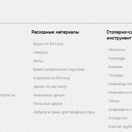
Расходные материалы
Столярно-с
инструмент
Буры по бетону
Молотки
Сверла
Кувалды
Биты
Киянки
Биметаллические коронки
Топоры
Коронки по бетону
Ножницы по
Диски по металлу
Ножовки и 
копульты
Алмазные диски
Тиски
Пильные диски
Шарнирно-г
Зубила и пики для перфоратора
Отвертки
Ключи труб