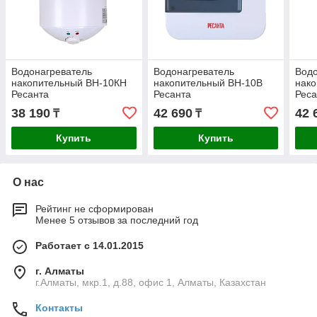
Водонагреватель
Водонагреватель
Водо
накопительный ВН-10КН
накопительный ВН-10В
нак
Ресанта
Ресанта
Реса
38 190
42 690
42 
₸
₸
Купить
Купить
О нас
Рейтинг не сформирован
Менее 5 отзывов за последний год
Работает с 14.01.2015
г. Алматы
г.Алматы, мкр.1, д.88, офис 1, Алматы, Казахстан
Контакты