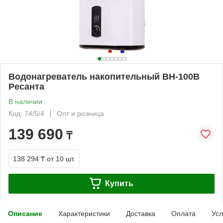
Водонагреватель накопительный ВН-100В
Ресанта
В наличии
Код: 74/5/4
Опт и розница
139 690
₸
138 294 ₸
от 10 шт.
Купить
Описание
Характеристики
Доставка
Оплата
Усл