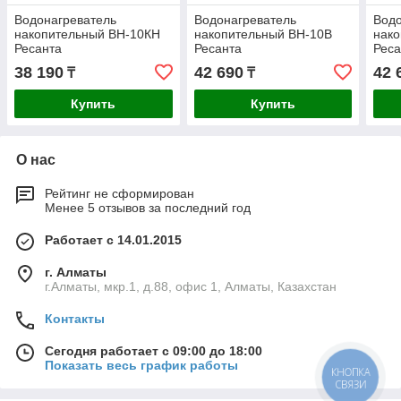
Водонагреватель
Водонагреватель
Водо
накопительный ВН-10КН
накопительный ВН-10В
нак
Ресанта
Ресанта
Реса
38 190
42 690
42 
₸
₸
Купить
Купить
О нас
Рейтинг не сформирован
Менее 5 отзывов за последний год
Работает с 14.01.2015
г. Алматы
г.Алматы, мкр.1, д.88, офис 1, Алматы, Казахстан
Контакты
Сегодня работает с 09:00 до 18:00
Показать весь график работы
КНОПКА
СВЯЗИ