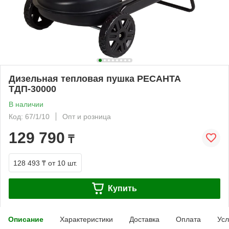
Дизельная тепловая пушка РЕСАНТА
ТДП-30000
В наличии
Код: 67/1/10
Опт и розница
129 790
₸
128 493 ₸
от 10 шт.
Купить
Описание
Характеристики
Доставка
Оплата
Усл