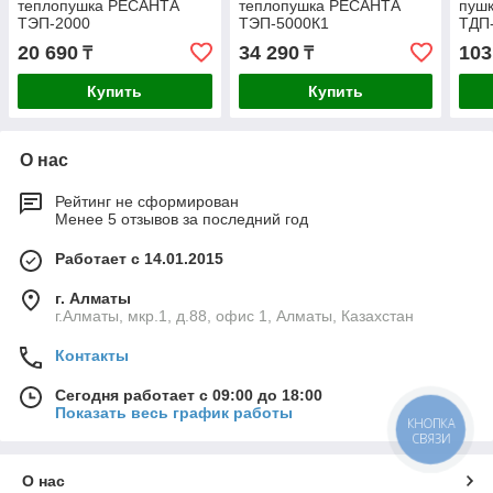
теплопушка РЕСАНТА
теплопушка РЕСАНТА
пуш
ТЭП-2000
ТЭП-5000К1
ТДП
20 690
34 290
103
₸
₸
Купить
Купить
О нас
Рейтинг не сформирован
Менее 5 отзывов за последний год
Работает с 14.01.2015
г. Алматы
г.Алматы, мкр.1, д.88, офис 1, Алматы, Казахстан
Контакты
Сегодня работает с 09:00 до 18:00
Показать весь график работы
КНОПКА
СВЯЗИ
О нас