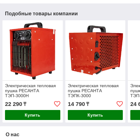
Подобные товары компании
Электрическая тепловая
Электрическая тепловая
Элек
пушка РЕСАНТА
пушка РЕСАНТА
пуш
ТЭП-3000Н
ТЭПК-3000
ТЭП
22 290
14 790
24 
₸
₸
Купить
Купить
О нас