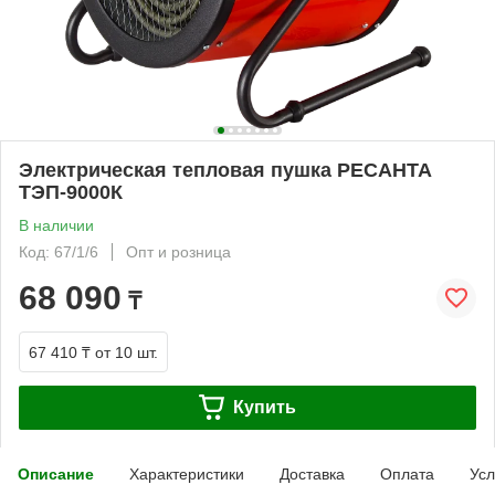
Электрическая тепловая пушка РЕСАНТА
ТЭП-9000К
В наличии
Код: 67/1/6
Опт и розница
68 090
₸
67 410 ₸
от 10 шт.
Купить
Описание
Характеристики
Доставка
Оплата
Усл