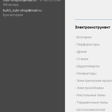
zubr-shop.kz@mail.ru
8 708 9721296
WhatsApp
buh3_zubr-shop@mail.ru
Бухгалтерия
Электроинструмент
Болгарки
Перфораторы
Дрели
Станки
Шуруповерты
Генераторы
Электрические крас
Электролобзики
Настольные пилы
Торцовочные пилы
Бетоносмесители