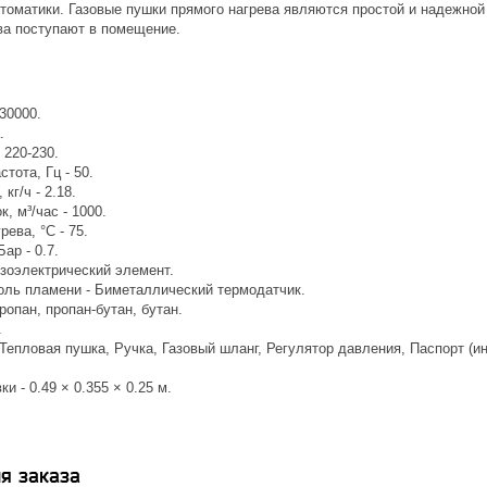
томатики. Газовые пушки прямого нагрева являются простой и надежной 
ва поступают в помещение.
30000.
.
 220-230.
тота, Гц - 50.
кг/ч - 2.18.
, м³/час - 1000.
рева, °С - 75.
ар - 0.7.
езоэлектрический элемент.
оль пламени - Биметаллический термодатчик.
ропан, пропан-бутан, бутан.
.
Тепловая пушка, Ручка, Газовый шланг, Регулятор давления, Паспорт (ин
и - 0.49 × 0.355 × 0.25 м.
я заказа