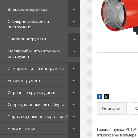
Электрогенераторы
Столярно-слесарный
инструмент
Пневмоинструмент
Малярный и штукатурный
инструмент
Измерительный инструмент
Автоинструмент
Отрезные круги и диски
Сверла, коронки, биты,буры
Описание
Х
Перчатки,очки,респираторы,СИЗ
Ножи и лезвия
Газовая пушка РЕСАН
атмосферы в камере с