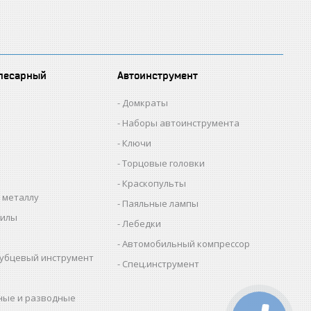
лесарный
Автоинструмент
Домкраты
Наборы автоинструмента
Ключи
Торцовые головки
Краскопульты
 металлу
Паяльные лампы
пилы
Лебедки
Автомобильный компрессор
убцевый инструмент
Спец.инструмент
ные и разводные