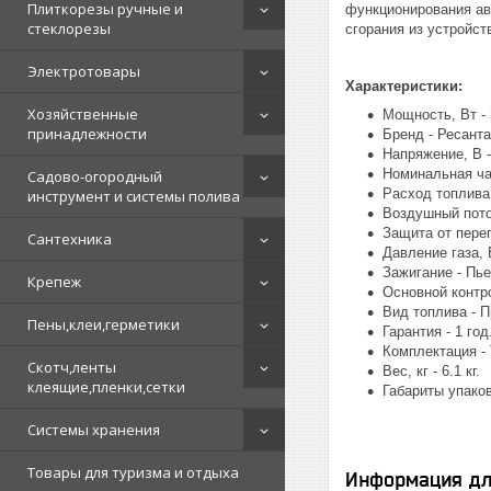
Плиткорезы ручные и
функционирования ав
стеклорезы
сгорания из устройст
Электротовары
Характеристики:
Хозяйственные
Мощность, Вт - 
принадлежности
Бренд - Ресанта
Напряжение, В -
Номинальная час
Садово-огородный
Расход топлива, 
инструмент и системы полива
Воздушный поток
Защита от перег
Сантехника
Давление газа, Б
Зажигание - Пь
Крепеж
Основной контр
Вид топлива - П
Пены,клеи,герметики
Гарантия - 1 год
Комплектация - 
Скотч,ленты
Вес, кг - 6.1 кг.
клеящие,пленки,сетки
Габариты упаковк
Системы хранения
Товары для туризма и отдыха
Информация дл