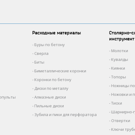
Расходные материалы
Столярно-с
инструмент
Буры по бетону
Молотки
Сверла
Кувалды
Биты
Киянки
Биметаллические коронки
Топоры
Коронки по бетону
Ножницы по
Диски по металлу
Ножовки и 
копульты
Алмазные диски
Тиски
Пильные диски
Шарнирно-г
Зубила и пики для перфоратора
Отвертки
Ключи труб