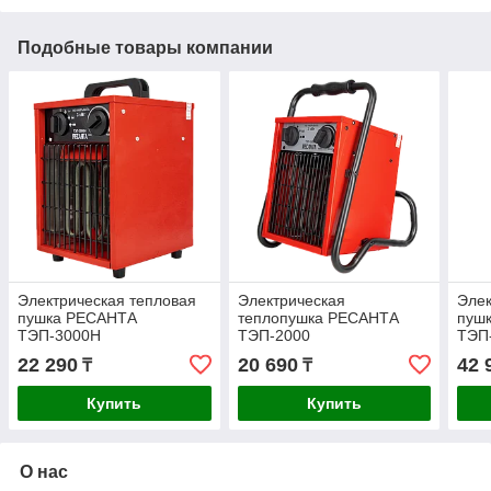
Подобные товары компании
Электрическая тепловая
Электрическая
Элек
пушка РЕСАНТА
теплопушка РЕСАНТА
пуш
ТЭП-3000Н
ТЭП-2000
ТЭП
22 290
20 690
42 
₸
₸
Купить
Купить
О нас