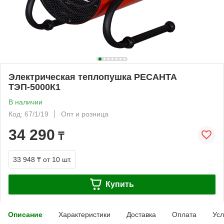
Электрическая теплопушка РЕСАНТА
ТЭП-5000К1
В наличии
Код: 67/1/19
Опт и розница
34 290
₸
33 948 ₸
от 10 шт.
Купить
Описание
Характеристики
Доставка
Оплата
Усл