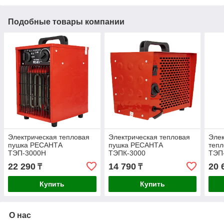
Подобные товары компании
Электрическая тепловая
Электрическая тепловая
Элек
пушка РЕСАНТА
пушка РЕСАНТА
теп
ТЭП-3000Н
ТЭПК-3000
ТЭП
22 290
14 790
20 
₸
₸
Купить
Купить
О нас