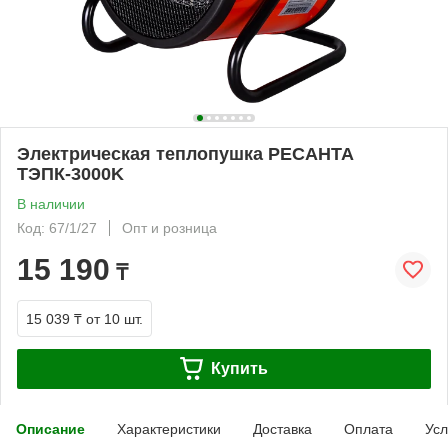
Электрическая теплопушка РЕСАНТА
ТЭПК-3000K
В наличии
Код: 67/1/27
Опт и розница
15 190
₸
15 039 ₸
от 10 шт.
Купить
Описание
Характеристики
Доставка
Оплата
Усл