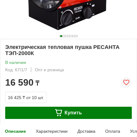
Электрическая тепловая пушка РЕСАНТА
ТЭП-2000К
В наличии
Код: 67/1/7
Опт и розница
16 590
₸
16 425 ₸
от 10 шт.
Купить
Описание
Характеристики
Доставка
Оплата
Усл