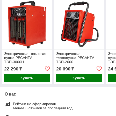
Электрическая тепловая
Электрическая
Элек
пушка РЕСАНТА
теплопушка РЕСАНТА
пуш
ТЭП-3000Н
ТЭП-2000
ТЭП
22 290
20 690
24 
₸
₸
Купить
Купить
О нас
Рейтинг не сформирован
Менее 5 отзывов за последний год