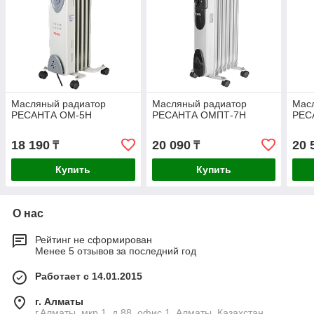
Масляный радиатор
Масляный радиатор
Мас
РЕСАНТА ОМ-5Н
РЕСАНТА ОМПТ-7Н
РЕС
18 190
20 090
20 
₸
₸
Купить
Купить
О нас
Рейтинг не сформирован
Менее 5 отзывов за последний год
Работает с 14.01.2015
г. Алматы
г.Алматы, мкр.1, д.88, офис 1, Алматы, Казахстан