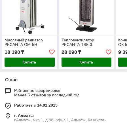
Масляный радиатор
Тепловентилятор
Кон
РЕСАНТА ОМ-5Н
РЕСАНТА ТВК-3
ОК-
18 190
28 090
9 3
₸
₸
Купить
Купить
О нас
Рейтинг не сформирован
Менее 5 отзывов за последний год
Работает с 14.01.2015
г. Алматы
г.Алматы, мкр.1, д.88, офис 1, Алматы, Казахстан