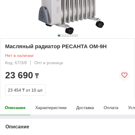
Масляный радиатор РЕСАНТА ОМ-9Н
Нет в наличии
Код: 67/3/8
Опт и розница
23 690
₸
23 454 ₸
от 10 шт.
Описание
Характеристики
Доставка
Оплата
Усл
Описание