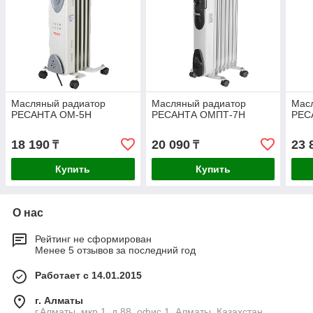
Масляный радиатор
Масляный радиатор
Мас
РЕСАНТА ОМ-5Н
РЕСАНТА ОМПТ-7Н
РЕС
18 190
20 090
23 
₸
₸
Купить
Купить
О нас
Рейтинг не сформирован
Менее 5 отзывов за последний год
Работает с 14.01.2015
г. Алматы
г.Алматы, мкр.1, д.88, офис 1, Алматы, Казахстан