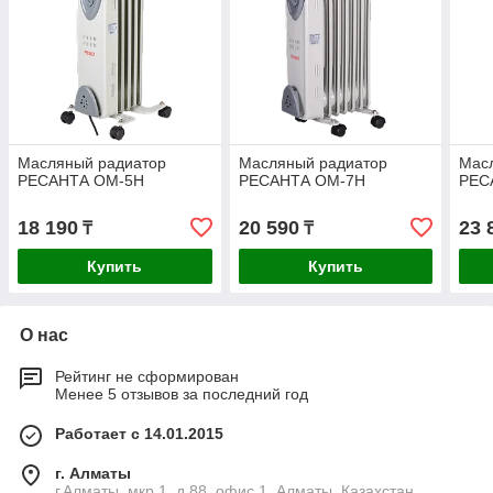
Масляный радиатор
Масляный радиатор
Мас
РЕСАНТА ОМ-5Н
РЕСАНТА ОМ-7Н
РЕС
18 190
20 590
23 
₸
₸
Купить
Купить
О нас
Рейтинг не сформирован
Менее 5 отзывов за последний год
Работает с 14.01.2015
г. Алматы
г.Алматы, мкр.1, д.88, офис 1, Алматы, Казахстан