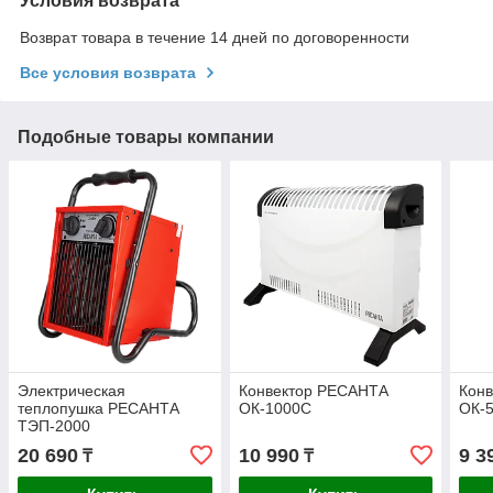
Условия возврата
Возврат товара в течение 14 дней по договоренности
Все условия возврата
Подобные товары компании
Электрическая
Конвектор РЕСАНТА
Кон
теплопушка РЕСАНТА
ОК-1000С
ОК-
ТЭП-2000
20 690
10 990
9 3
₸
₸