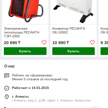
Электрическая
Конвектор РЕСАНТА
Кон
теплопушка РЕСАНТА
ОК-1000С
ОК-
ТЭП-2000
20 690
10 990
9 3
₸
₸
Купить
Купить
О нас
Рейтинг не сформирован
Менее 5 отзывов за последний год
Работает с 14.01.2015
г. Алматы
г.Алматы, мкр.1, д.88, офис 1, Алматы, Казахстан