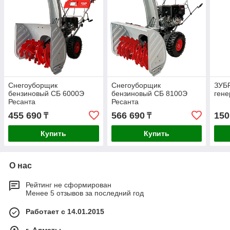
Снегоуборщик
Снегоуборщик
ЗУБР
бензиновый СБ 6000Э
бензиновый СБ 8100Э
гене
Ресанта
Ресанта
455 690
566 690
150
₸
₸
Купить
Купить
О нас
Рейтинг не сформирован
Менее 5 отзывов за последний год
Работает с 14.01.2015