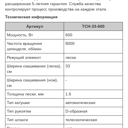
расширенная 5-летняя гарантия. Служба качества
контролирует процесс производства на каждом этапе.
Техническая информация
Артикул
ТСН-33-600
Мощность, Вт
600
Частота вращения
8000
шпинделя, об/мин
Режущий элемент
ле­ска
Ширина скашивания (леска),
33
см
Ширина скашивания (нож),
-
см
Толщина лески, мм
1.6
Тип катушки
ав­то­ма­ти­че­ская
Тип рукоятки
D-об­раз­ная
Тип штанги
те­ле­ско­пи­че­ская