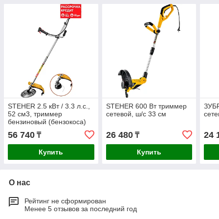
STEHER 2.5 кВт / 3.3 л.с.,
STEHER 600 Вт триммер
ЗУБР
52 см3, триммер
сетевой, ш/с 33 см
сете
бензиновый (бензокоса)
BT-2500
56 740
26 480
24 
₸
₸
Купить
Купить
О нас
Рейтинг не сформирован
Менее 5 отзывов за последний год