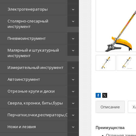
Электрогенераторы
Столярно-слесарный
инструмент
Пневмоинструмент
Малярный и штукатурный
инструмент
Измерительный инструмент
Автоинструмент
Отрезные круги и диски
Сверла, коронки, биты,буры
Описание
Х
Перчатки,очки,респираторы,СИЗ
Ножи и лезвия
Преимущества
Отличная замен