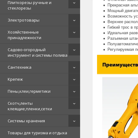
Плиткорезы ручные и
Прекрасная аль
стеклорезы
Мощный двигате
Возможность ус
Электротовары
Верхнее распол
Гибкий трос в п
Хозяйственные
Идеальная разв
принадлежности
Разъемная штан
Полуавтоматиче
Садово-огородный
Регулируемая п
инструмент и системы полива
Сантехника
Крепеж
Пены,клеи,герметики
Скотч,ленты
клеящие,пленки,сетки
Системы хранения
Товары для туризма и отдыха