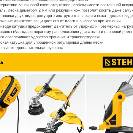
тернатива бензиновой косе: отсутствие необходимости постоянной покуп
ль, леска диметром 2 мм или режущий нож позволят косить даже самую
тановки двух видов режущего инструмента - лески и ножа - делают изд
ожение двигателя защищает его от влаги и выбросов при кошении
риводе катушки предохраняет двигатель от ударных и чрезмерных нагруз
есовка (благодаря верхнему расположению двигателя) и плечевой реме
га обеспечивает удобство хранения и транспортировки
ская катушка для упрощенной регулировки длины лески
о высоте дополнительная рукоятка