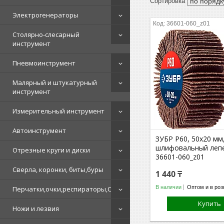
Электрогенераторы
36601-060_z01
Столярно-слесарный
инструмент
Пневмоинструмент
Малярный и штукатурный
инструмент
Измерительный инструмент
Автоинструмент
ЗУБР P60, 50x20 мм,
шлифовальный леп
Отрезные круги и диски
36601-060_z01
Сверла, коронки, биты,буры
1 440 ₸
В наличии
Оптом и в роз
Перчатки,очки,респираторы,СИЗ
Купить
Ножи и лезвия