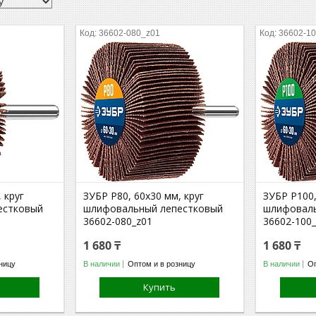
36602-080_z01
36602-1
 круг
ЗУБР P80, 60x30 мм, круг
ЗУБР P100,
естковый
шлифовальный лепестковый
шлифоваль
36602-080_z01
36602-100
1 680 ₸
1 680 ₸
ницу
В наличии
Оптом и в розницу
В наличии
Оп
Купить