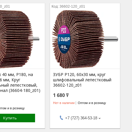
80_z01
36602-120_z01
x 40 мм, P180, на
ЗУБР P120, 60x30 мм, круг
6 мм, Круг
шлифовальный лепестковый
ный лепестковый,
36602-120_z01
нал (36604-180_z01)
1 680 ₸
Нет в наличии
Оптом и в розницу
том и в розницу
Купить
+7 (727) 364-53-18