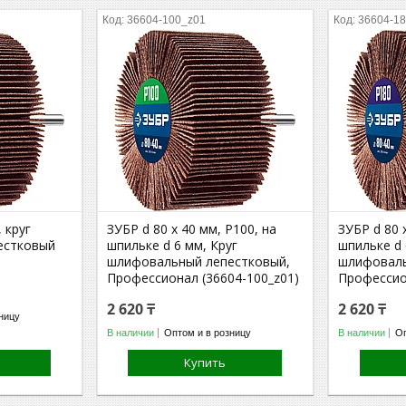
36604-100_z01
36604-1
 круг
ЗУБР d 80 x 40 мм, P100, на
ЗУБР d 80 
естковый
шпильке d 6 мм, Круг
шпильке d 
шлифовальный лепестковый,
шлифоваль
Профессионал (36604-100_z01)
Профессио
2 620 ₸
2 620 ₸
ницу
В наличии
Оптом и в розницу
В наличии
Оп
Купить