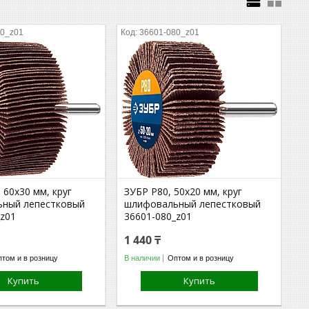
00_z01
36601-080_z01
 60x30 мм, круг
ЗУБР P80, 50x20 мм, круг
ный лепестковый
шлифовальный лепестковый
_z01
36601-080_z01
1 440 ₸
том и в розницу
В наличии
Оптом и в розницу
Купить
Купить