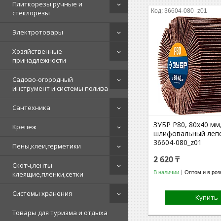
Плиткорезы ручные и
36604-080_z01
стеклорезы
Электротовары
Хозяйственные
принадлежности
Садово-огородный
инструмент и системы полива
Сантехника
ЗУБР P80, 80x40 мм,
Крепеж
шлифовальный леп
36604-080_z01
Пены,клеи,герметики
2 620 ₸
Скотч,ленты
В наличии
Оптом и в роз
клеящие,пленки,сетки
Системы хранения
Купить
Товары для туризма и отдыха