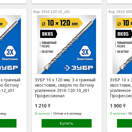
2916-120-10_z01
2916-300
-х гранный
ЗУБР 10 x 120 мм, 3-х гранный
ЗУБР 10 x 
по бетону
хвостовик, сверло по бетону
хвостовик,
-12_z01
усиленное 2916-120-10_z01
усиленное 
Профессионал
Професси
1 210 ₸
1 900 ₸
ницу
В наличии
Оптом и в розницу
В наличии
Оп
Купить