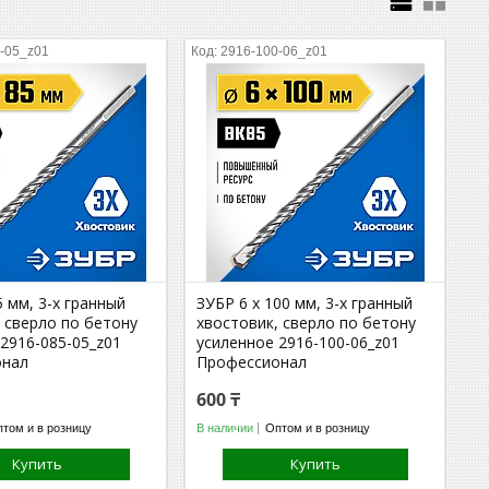
-05_z01
2916-100-06_z01
5 мм, 3-х гранный
ЗУБР 6 x 100 мм, 3-х гранный
 сверло по бетону
хвостовик, сверло по бетону
2916-085-05_z01
усиленное 2916-100-06_z01
онал
Профессионал
600 ₸
том и в розницу
В наличии
Оптом и в розницу
Купить
Купить