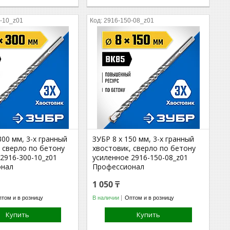
-10_z01
2916-150-08_z01
300 мм, 3-х гранный
ЗУБР 8 x 150 мм, 3-х гранный
 сверло по бетону
хвостовик, сверло по бетону
2916-300-10_z01
усиленное 2916-150-08_z01
онал
Профессионал
1 050 ₸
том и в розницу
В наличии
Оптом и в розницу
Купить
Купить