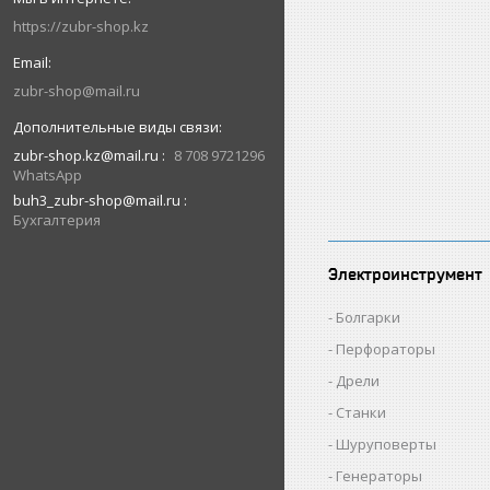
https://zubr-shop.kz
zubr-shop@mail.ru
zubr-shop.kz@mail.ru
8 708 9721296
WhatsApp
buh3_zubr-shop@mail.ru
Бухгалтерия
Электроинструмент
Болгарки
Перфораторы
Дрели
Станки
Шуруповерты
Генераторы