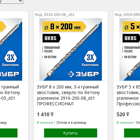
2916-200-08_z01
2916-085
х гранный
ЗУБР 8 x 200 мм, 3-х гранный
ЗУБР 5 x 8
по бетону
хвостовик, сверло по бетону
хвостовик,
-05_z01
усиленное 2916-200-08_z01
усиленное 
ПРОФЕССИОНАЛ
Професси
1 410 ₸
520 ₸
ницу
В наличии
Оптом и в розницу
В наличии
Оп
Купить