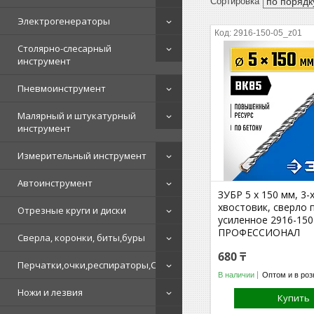
Электрогенераторы
2916-150-05_z01
Столярно-слесарный
инструмент
Пневмоинструмент
Малярный и штукатурный
инструмент
Измерительный инструмент
Автоинструмент
ЗУБР 5 x 150 мм, 3-
хвостовик, сверло 
Отрезные круги и диски
усиленное 2916-150
ПРОФЕССИОНАЛ
Сверла, коронки, биты,буры
680 ₸
Перчатки,очки,респираторы,СИЗ
В наличии
Оптом и в роз
Ножи и лезвия
Купить