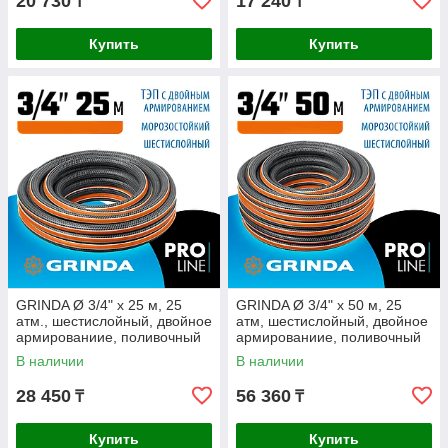
20 730
17 240
₸
₸
Купить
Купить
GRINDA Ø 3/4" х 25 м, 25
GRINDA Ø 3/4" х 50 м, 25
атм., шестислойный, двойное
атм, шестислойный, двойное
армированиие, поливочный
армированиие, поливочный
шланг ULTRA 6 PROLine
шланг ULTRA 6 PROLine
В наличии
В наличии
28 450
56 360
₸
₸
Купить
Купить