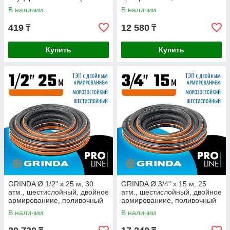
426407)
шланг ULTRA 6 PROLine
В наличии
В наличии
419
12 580
₸
₸
Купить
Купить
GRINDA Ø 1/2" х 25 м, 30
GRINDA Ø 3/4" х 15 м, 25
атм., шестислойный, двойное
атм., шестислойный, двойное
армированиие, поливочный
армированиие, поливочный
шланг ULTRA 6 PROLine
шланг ULTRA 6 PROLine
В наличии
В наличии