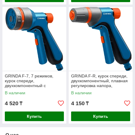
GRINDA F-7, 7 режимов,
GRINDA F-R, курок спереди,
курок спереди,
двухкомпонентный, плавная
двухкомпонентный с
регулировка напора,
регулятором напора,
поливочный пистолет,
В наличии
В наличии
поливочный пистолет,
PROLine
PROLine
4 520
4 150
₸
₸
Купить
Купить