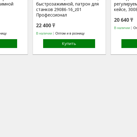
жимной
быстрозажимной, патрон для
регулируе
станков 29086-16_z01
кейсе, 30
Профессионал
20 640 ₸
22 400 ₸
В наличии
Оп
ницу
В наличии
Оптом и в розницу
Купить