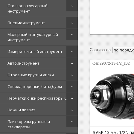
Столярно-слесарный
инструмент
Пневмоинструмент
Малярный и штукатурный
инструмент
Измерительный инструмент
Автоинструмент
29072-13-1/2_z02
Отрезные круги и диски
Сверла, коронки, биты,буры
Перчатки,очки,респираторы,СИЗ
Ножи и лезвия
Плиткорезы ручные и
стеклорезы
ЗУБР 13 мм, 1/2", п