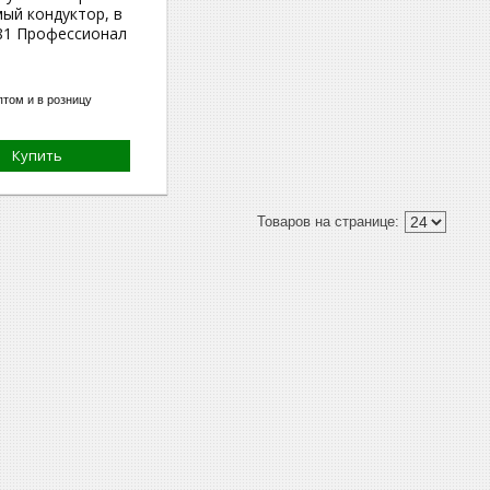
мый кондуктор, в
081 Профессионал
том и в розницу
Купить