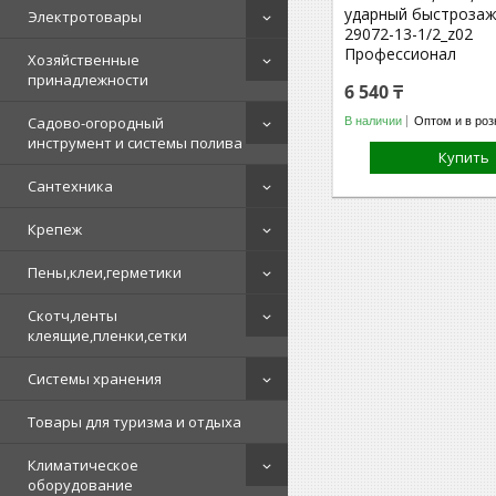
ударный быстроза
Электротовары
29072-13-1/2_z02
Профессионал
Хозяйственные
принадлежности
6 540 ₸
Садово-огородный
В наличии
Оптом и в роз
инструмент и системы полива
Купить
Сантехника
Крепеж
Пены,клеи,герметики
Скотч,ленты
клеящие,пленки,сетки
Системы хранения
Товары для туризма и отдыха
Климатическое
оборудование