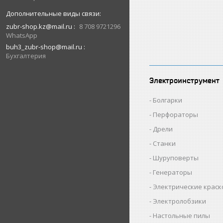
zubr-shop.kz@mail.ru
8 708 9721296
WhatsApp
buh3_zubr-shop@mail.ru
Бухгалтерия
Электроинструмент
Болгарки
Перфораторы
Дрели
Станки
Шуруповерты
Генераторы
Электрические крас
Электролобзики
Настольные пилы