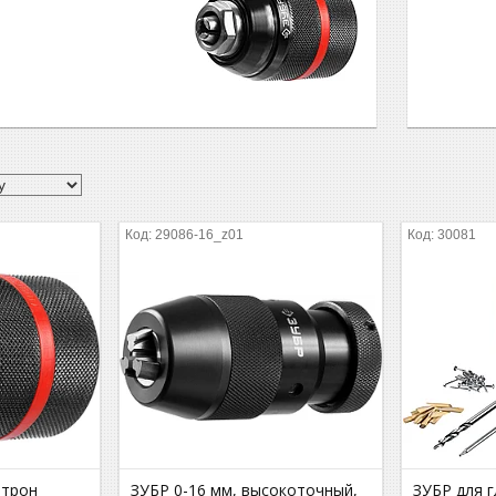
29086-16_z01
30081
атрон
ЗУБР 0-16 мм, высокоточный,
ЗУБР для г