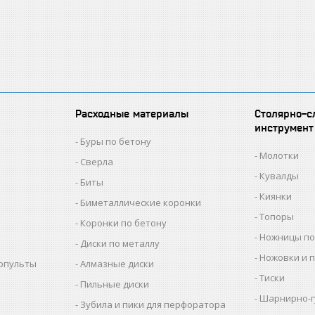
Расходные материалы
Столярно-с
инструмент
Буры по бетону
Молотки
Сверла
Кувалды
Биты
Киянки
Биметаллические коронки
Топоры
Коронки по бетону
Ножницы по
Диски по металлу
Ножовки и 
копульты
Алмазные диски
Тиски
Пильные диски
Шарнирно-г
Зубила и пики для перфоратора