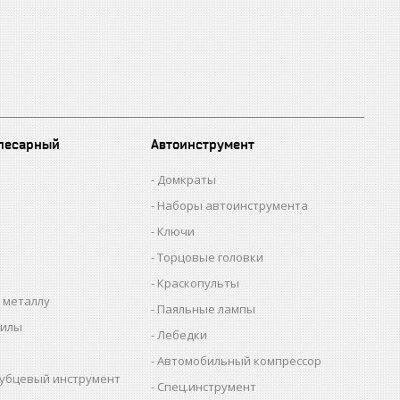
лесарный
Автоинструмент
Домкраты
Наборы автоинструмента
Ключи
Торцовые головки
Краскопульты
 металлу
Паяльные лампы
пилы
Лебедки
Автомобильный компрессор
убцевый инструмент
Спец.инструмент