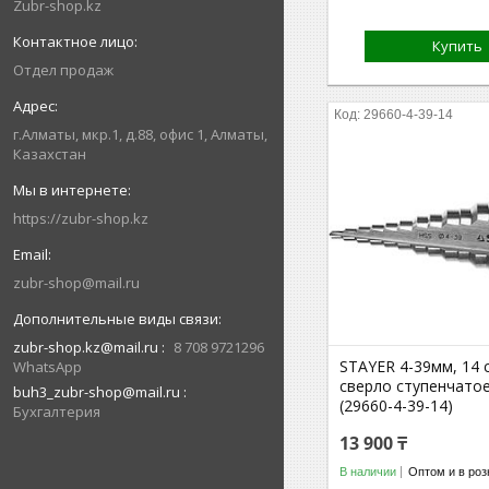
Zubr-shop.kz
Купить
Отдел продаж
29660-4-39-14
г.Алматы, мкр.1, д.88, офис 1, Алматы,
Казахстан
https://zubr-shop.kz
zubr-shop@mail.ru
zubr-shop.kz@mail.ru
8 708 9721296
STAYER 4-39мм, 14 
WhatsApp
сверло ступенчатое
buh3_zubr-shop@mail.ru
(29660-4-39-14)
Бухгалтерия
13 900 ₸
В наличии
Оптом и в роз