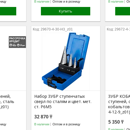
ницу
В наличии
Оптом и в розницу
В наличии
Оп
Купить
29670-4-30-H3_z01
29672-4-
пеней,
Набор ЗУБР ступенчатых
ЗУБР КОБА
, сталь
сверл по сталям и цвет. мет.
ступеней, 
_z01)
ст. Р6М5
кобальтов
4-12-9_z01
32 870 ₸
5 350 ₸
ницу
В наличии
Оптом и в розницу
В наличии
Оп