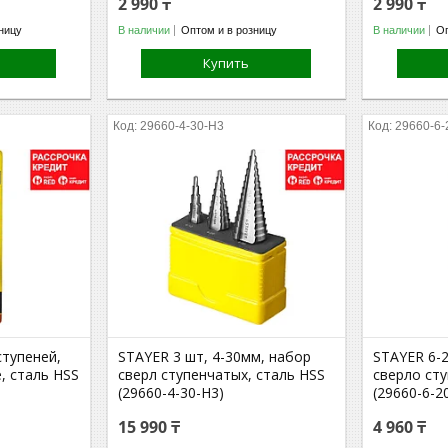
2 990 ₸
2 990 ₸
ницу
В наличии
Оптом и в розницу
В наличии
Оп
Купить
29660-4-30-H3
29660-6-
ступеней,
STAYER 3 шт, 4-30мм, набор
STAYER 6-2
, сталь HSS
сверл ступенчатых, сталь HSS
сверло сту
(29660-4-30-H3)
(29660-6-2
15 990 ₸
4 960 ₸