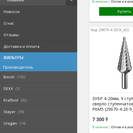
Новинки
В наличии
Оптом и в роз
Купить
Новости
О нас
29670-4-20-9_z01
Отзывы
Доставка и оплата
ФИЛЬТРЫ
Производитель
Bosch
183
DEXX
3
ЗУБР 4-20мм, 9 сту
Kraftool
82
сверло ступенчатое
Р6М5 (29670-4-20-9
Stayer
99
7 300 ₸
Uragan
14
В наличии
Оптом и в роз