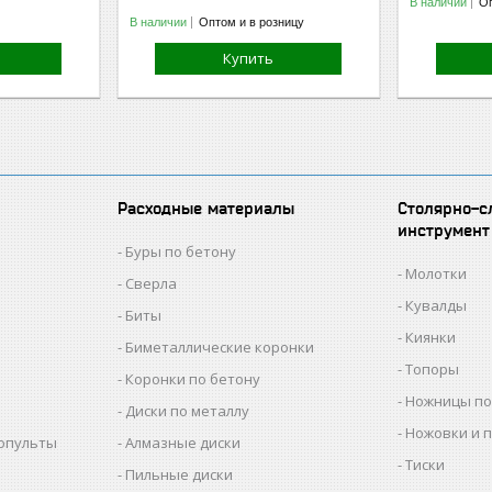
В наличии
Оп
В наличии
Оптом и в розницу
Купить
Расходные материалы
Столярно-с
инструмент
Буры по бетону
Молотки
Сверла
Кувалды
Биты
Киянки
Биметаллические коронки
Топоры
Коронки по бетону
Ножницы по
Диски по металлу
Ножовки и 
копульты
Алмазные диски
Тиски
Пильные диски