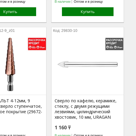
том и в розницу
В наличии
Оптом и в розницу
Купить
Купить
12-9_z01
29830-10
ЛЬТ 4-12мм, 9
Сверло по кафелю, керамике,
сверло ступенчатое,
стеклу, с двумя режущими
ое покрытие (29672-
лезвиями, цилиндрический
)
хвостовик, 10 мм, URAGAN
1 160 ₸
том и в розницу
В наличии
Оптом и в розницу