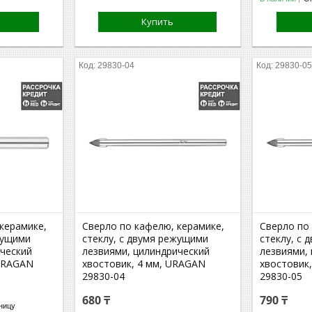
Купить
29830-04
29830-0
керамике,
Сверло по кафелю, керамике,
Сверло по
жущими
стеклу, с двумя режущими
стеклу, с
ический
лезвиями, цилиндрический
лезвиями,
 URAGAN
хвостовик, 4 мм, URAGAN
хвостовик
29830-04
29830-05
680 ₸
790 ₸
ницу