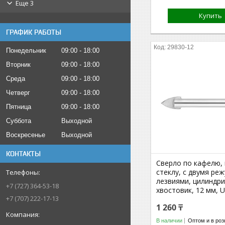
Еще 3
Купить
ГРАФИК РАБОТЫ
29830-12
Понедельник
09:00
18:00
Вторник
09:00
18:00
Среда
09:00
18:00
Четверг
09:00
18:00
Пятница
09:00
18:00
Суббота
Выходной
Воскресенье
Выходной
КОНТАКТЫ
Сверло по кафелю, 
стеклу, с двумя ре
лезвиями, цилиндр
+7 (727) 364-53-18
хвостовик, 12 мм,
+7 (707) 222-17-13
1 260 ₸
В наличии
Оптом и в роз