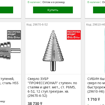
В наличии
Оптом и в розницу
В наличии
Оп
Купить
29670-6-52
29610-H
ступеней,
Сверло ЗУБР
СИБИН 6шт
, сталь HSS
"ПРОФЕССИОНАЛ" ступенч. по
сверл по м
сталям и цвет. мет., ст. Р6М5,
быстрореж
6-52, 12 ступ.трехгран. хв.
(29610-H6)
(29670-6-52)
1 710 ₸
ницу
38 730 ₸