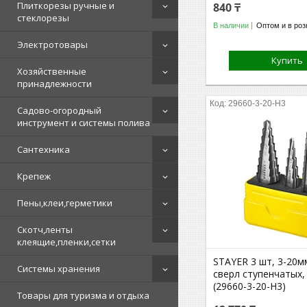
Плиткорезы ручные и
840 ₸
стеклорезы
В наличии
Оптом и в роз
Электротовары
Купить
Хозяйственные
принадлежности
29660-3-20-H3
Садово-огородный
инструмент и системы полива
Сантехника
Крепеж
Пены,клеи,герметики
Скотч,ленты
клеящие,пленки,сетки
STAYER 3 шт, 3-20м
Системы хранения
сверл ступенчатых,
(29660-3-20-H3)
Товары для туризма и отдыха