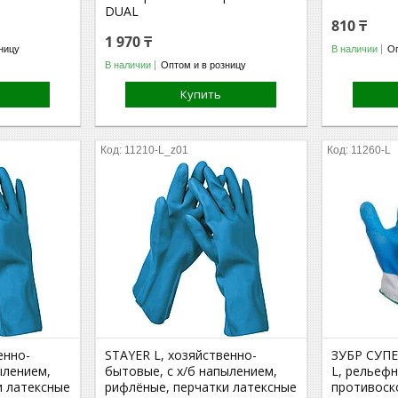
DUAL
810 ₸
1 970 ₸
ницу
В наличии
Оп
В наличии
Оптом и в розницу
Купить
11210-L_z01
11260-L
енно-
STAYER L, хозяйственно-
ЗУБР СУП
ылением,
бытовые, с х/б напылением,
L, рельеф
и латексные
рифлёные, перчатки латексные
противоск