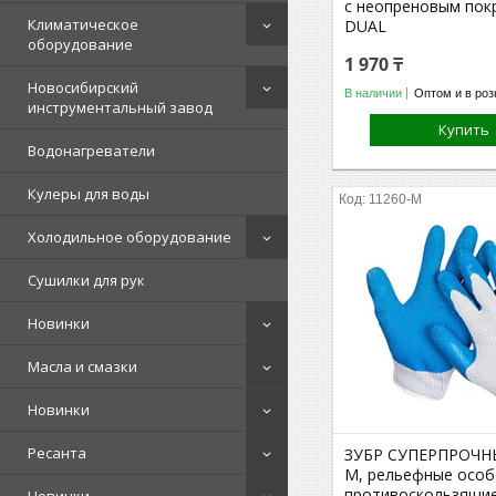
с неопреновым пок
Климатическое
DUAL
оборудование
1 970 ₸
Новосибирский
В наличии
Оптом и в роз
инструментальный завод
Купить
Водонагреватели
Кулеры для воды
11260-M
Холодильное оборудование
Сушилки для рук
Новинки
Масла и смазки
Новинки
Ресанта
ЗУБР СУПЕРПРОЧНЫ
M, рельефные осо
противоскользящие