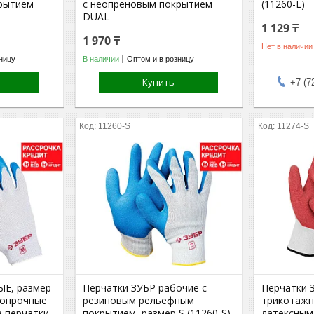
рытием
с неопреновым покрытием
(11260-L)
DUAL
1 129 ₸
1 970 ₸
Нет в наличии
ницу
В наличии
Оптом и в розницу
Купить
+7 (7
11260-S
11274-S
Е, размер
Перчатки ЗУБР рабочие с
Перчатки 
бопрочные
резиновым рельефным
трикотажн
 перчатки
покрытием, размер S (11260-S)
латексным