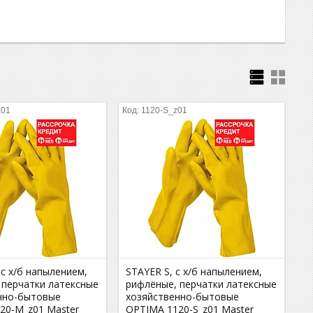
z01
1120-S_z01
с х/б напылением,
STAYER S, с х/б напылением,
 перчатки латексные
рифлёные, перчатки латексные
нно-бытовые
хозяйственно-бытовые
20-M_z01 Master
OPTIMA 1120-S_z01 Master