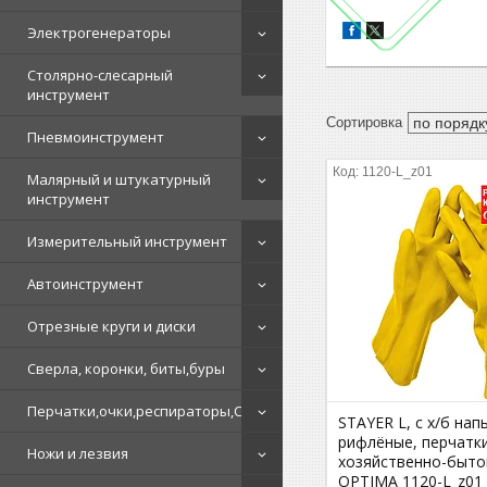
Электрогенераторы
Столярно-слесарный
инструмент
Пневмоинструмент
1120-L_z01
Малярный и штукатурный
инструмент
Измерительный инструмент
Автоинструмент
Отрезные круги и диски
Сверла, коронки, биты,буры
Перчатки,очки,респираторы,СИЗ
STAYER L, с х/б на
рифлёные, перчатк
Ножи и лезвия
хозяйственно-быт
OPTIMA 1120-L_z01