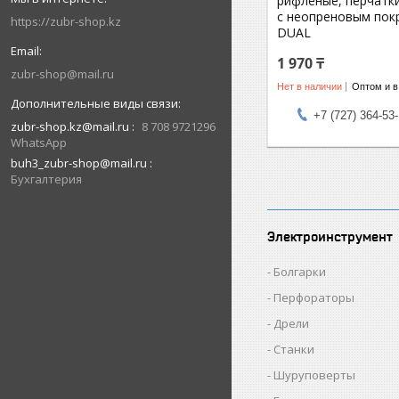
рифлёные, перчатк
с неопреновым пок
https://zubr-shop.kz
DUAL
1 970 ₸
zubr-shop@mail.ru
Нет в наличии
Оптом и в
+7 (727) 364-53
zubr-shop.kz@mail.ru
8 708 9721296
WhatsApp
buh3_zubr-shop@mail.ru
Бухгалтерия
Электроинструмент
Болгарки
Перфораторы
Дрели
Станки
Шуруповерты