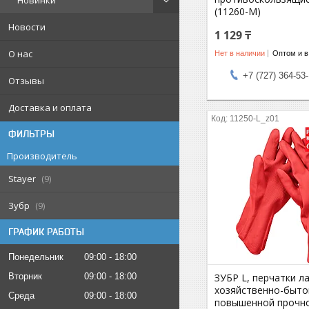
Новинки
(11260-M)
Новости
1 129 ₸
О нас
Нет в наличии
Оптом и в
+7 (727) 364-53
Отзывы
Доставка и оплата
11250-L_z01
ФИЛЬТРЫ
Производитель
Stayer
9
Зубр
9
ГРАФИК РАБОТЫ
Понедельник
09:00
18:00
Вторник
09:00
18:00
ЗУБР L, перчатки л
хозяйственно-быто
Среда
09:00
18:00
повышенной прочно