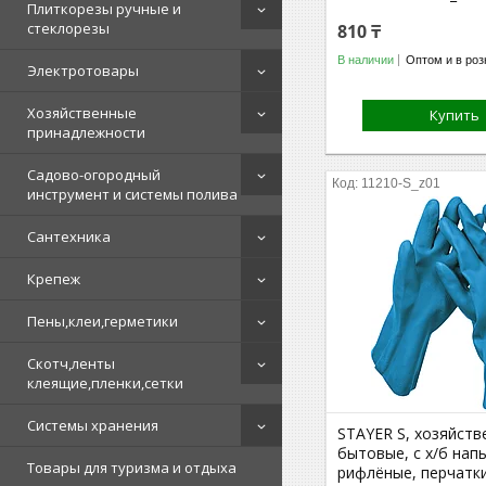
Плиткорезы ручные и
стеклорезы
810 ₸
В наличии
Оптом и в роз
Электротовары
Хозяйственные
Купить
принадлежности
Садово-огородный
11210-S_z01
инструмент и системы полива
Сантехника
Крепеж
Пены,клеи,герметики
Скотч,ленты
клеящие,пленки,сетки
Системы хранения
STAYER S, хозяйств
бытовые, с х/б нап
Товары для туризма и отдыха
рифлёные, перчатк