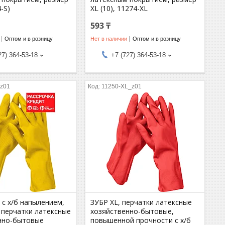
4-S)
XL (10), 11274-XL
593 ₸
Оптом и в розницу
Нет в наличии
Оптом и в розницу
27) 364-53-18
+7 (727) 364-53-18
_z01
11250-XL_z01
 с х/б напылением,
ЗУБР XL, перчатки латексные
 перчатки латексные
хозяйственно-бытовые,
нно-бытовые
повышенной прочности с х/б