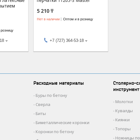
и латексные
перчатки 11205-S Master
рытием
5 210 ₸
Нет в наличии
Оптом и в розницу
 розницу
-18
+7 (727) 364-53-18
Расходные материалы
Столярно-с
инструмент
Буры по бетону
Молотки
Сверла
Кувалды
Биты
Киянки
Биметаллические коронки
Топоры
Коронки по бетону
Ножницы по