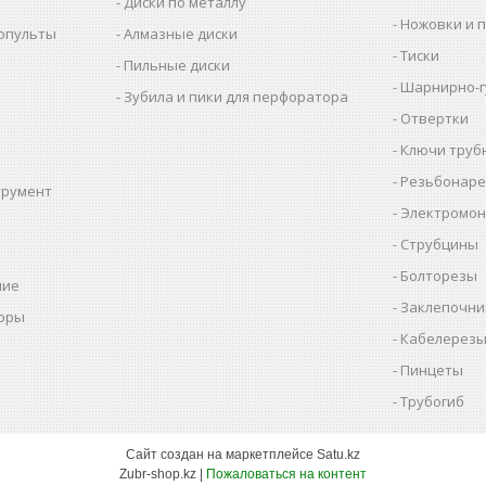
Диски по металлу
Ножовки и 
копульты
Алмазные диски
Тиски
Пильные диски
Шарнирно-г
Зубила и пики для перфоратора
Отвертки
Ключи труб
Резьбонаре
трумент
Электромон
ы
Струбцины
Болторезы
ние
Заклепочни
оры
Кабелерез
Пинцеты
Трубогиб
Сайт создан на маркетплейсе
Satu.kz
Zubr-shop.kz |
Пожаловаться на контент