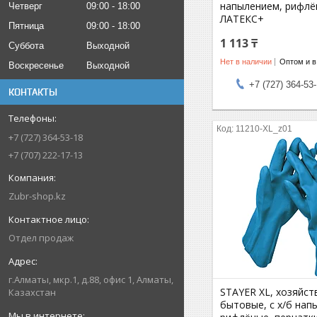
напылением, рифлё
Четверг
09:00
18:00
ЛАТЕКС+
Пятница
09:00
18:00
1 113 ₸
Суббота
Выходной
Нет в наличии
Оптом и в
Воскресенье
Выходной
+7 (727) 364-53
КОНТАКТЫ
11210-XL_z01
+7 (727) 364-53-18
+7 (707) 222-17-13
Zubr-shop.kz
Отдел продаж
г.Алматы, мкр.1, д.88, офис 1, Алматы,
STAYER XL, хозяйст
Казахстан
бытовые, с х/б нап