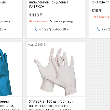
ные
напылением, рифлёные
OPTIMA 11
ЛАТЕКС+
810 ₸
1 113 ₸
Нет в наличии
 розницу
Нет в наличии
Оптом и в розницу
-18
+7 (727) 364-53-18
+7 (7
11205-S
венно-
STAYER S, 100 шт. (50 пар),
ылением,
латексные экстратонкие,