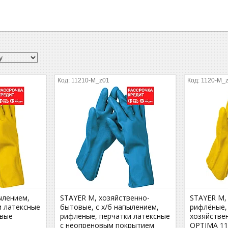
11210-M_z01
1120-M_
пылением,
STAYER M, хозяйственно-
STAYER M, 
и латексные
бытовые, с х/б напылением,
рифлёные,
овые
рифлёные, перчатки латексные
хозяйстве
с неопреновым покрытием
OPTIMA 11