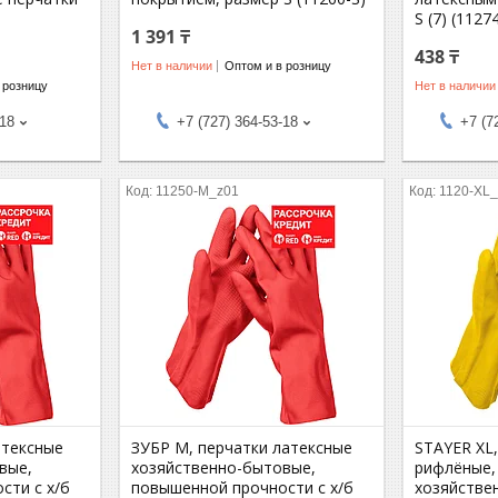
S (7) (1127
1 391 ₸
438 ₸
Нет в наличии
Оптом и в розницу
 розницу
Нет в наличии
-18
+7 (727) 364-53-18
+7 (7
11250-M_z01
1120-XL
атексные
ЗУБР M, перчатки латексные
STAYER XL,
вые,
хозяйственно-бытовые,
рифлёные,
сти с х/б
повышенной прочности с х/б
хозяйстве