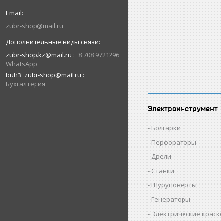
zubr-shop@mail.ru
zubr-shop.kz@mail.ru
8 708 9721296
WhatsApp
buh3_zubr-shop@mail.ru
Бухгалтерия
Электроинструмент
Болгарки
Перфораторы
Дрели
Станки
Шуруповерты
Генераторы
Электрические крас