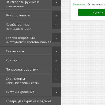
Плиткорезы ручные и
В наличии
Оптом и в роз
стеклорезы
Купить
Электротовары
Хозяйственные
принадлежности
Садово-огородный
инструмент и системы полива
Сантехника
Крепеж
Пены,клеи,герметики
Скотч,ленты
клеящие,пленки,сетки
Системы хранения
Товары для туризма и отдыха