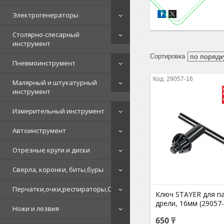
Электрогенераторы
Столярно-слесарный
инструмент
Пневмоинструмент
29057-16
Малярный и штукатурный
инструмент
Измерительный инструмент
Автоинструмент
Отрезные круги и диски
Сверла, коронки, биты,буры
Перчатки,очки,респираторы,СИЗ
Ключ STAYER для п
дрели, 16мм (29057-
Ножи и лезвия
650 ₸