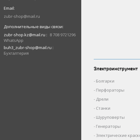
zubr-shop@mail.ru
zubr-shop.kz@mail.ru
8 708 9721296
WhatsApp
buh3_zubr-shop@mail.ru
Бухгалтерия
Электроинструмент
Болгарки
Перфораторы
Дрели
Станки
Шуруповерты
Генераторы
Электрические крас