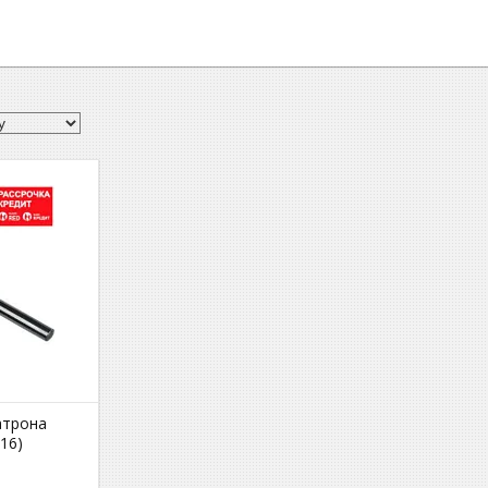
атрона
16)