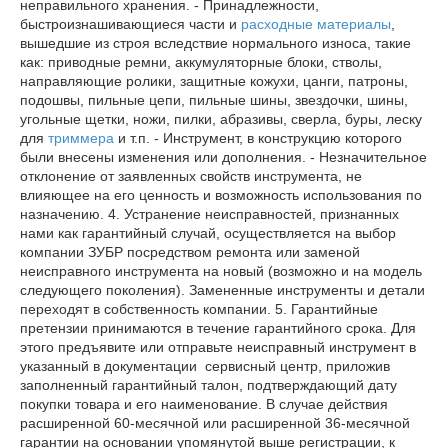
неправильного хранения. - Принадлежности,
быстроизнашивающиеся части и
расходные материалы
,
вышедшие из строя вследствие нормального износа, такие
как: приводные ремни, аккумуляторные блоки, стволы,
направляющие ролики, защитные кожухи, цанги, патроны,
подошвы, пильные цепи, пильные шины, звездочки, шины,
угольные щетки, ножи, пилки, абразивы, сверла, буры, леску
для
триммера
и т.п. - Инструмент, в конструкцию которого
были внесены изменения или дополнения. - Незначительное
отклонение от заявленных свойств инструмента, не
влияющее на его ценность и возможность использования по
назначению. 4. Устранение неисправностей, признанных
нами как гарантийный случай, осуществляется на выбор
компании ЗУБР посредством ремонта или заменой
неисправного инструмента на новый (возможно и на модель
следующего поколения). Замененные инструменты и детали
переходят в собственность компании. 5. Гарантийные
претензии принимаются в течение гарантийного срока. Для
этого предъявите или отправьте неисправный инструмент в
указанный в документации сервисный центр, приложив
заполненный гарантийный талон, подтверждающий дату
покупки товара и его наименование. В случае действия
расширенной 60-месячной или расширенной 36-месячной
гарантии на основании упомянутой выше регистрации, к